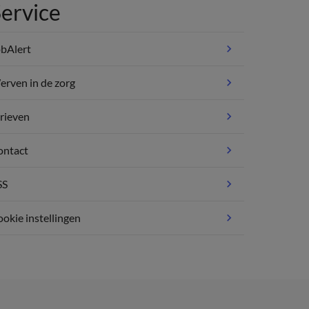
ervice
bAlert
rven in de zorg
rieven
ontact
SS
okie instellingen