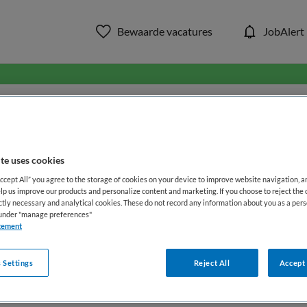
Bewaarde vacatures
JobAlert
in ons aanbod van zorg & welzi
WAAR
STRAAL
te uses cookies
Accept All” you agree to the storage of cookies on your device to improve website navigation, 
lp us improve our products and personalize content and marketing. If you choose to reject the 
ictly necessary and analytical cookies. These do not record any information about you as a pers
s under "manage preferences"
tement
 Settings
Reject All
Accept 
Opleiding
Dienstverband