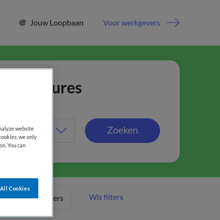
Jouw Loopbaan
Voor werkgevers
jn vacatures
Zoeken
analyze website
cookies, we only
on. You can
All Cookies
Wis filters
Meer filters