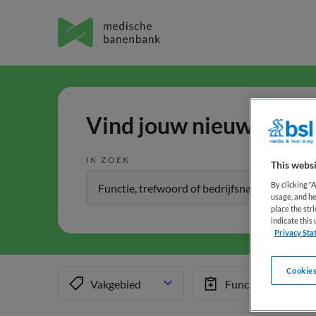
Vind jouw nieuwe baan 
IK ZOEK
This websi
By clicking “
usage, and he
place the str
indicate thi
Privacy Sta
Cookies
Vakgebied
Functiegebied