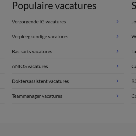
Populaire vacatures
S
Verzorgende IG vacatures
Jo
Verpleegkundige vacatures
We
Basisarts vacatures
Ta
ANIOS vacatures
C
Doktersassistent vacatures
R
Teammanager vacatures
Co