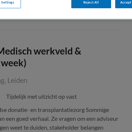
 Settings
Reject All
Accept 
Medisch werkveld &
 week)
ng
,
Leiden
Tijdelijk met uitzicht op vast
se donatie- en transplantatiezorg Sommige
 een goed verhaal. Ze vragen om een adviseur
gen weet te duiden, stakeholder belangen