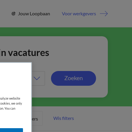
Jouw Loopbaan
Voor werkgevers
jn vacatures
Zoeken
analyze website
cookies, we only
on. You can
Wis filters
Meer filters