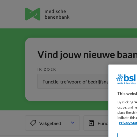
Vind jouw nieuwe baan 
IK ZOEK
This websi
By clicking “
usage, and he
place the str
indicate thi
Vakgebied
Functiegebied
Privacy Sta