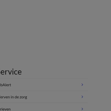
ervice
bAlert
rven in de zorg
rieven