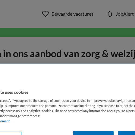
Bewaarde vacatures
JobAlert
in ons aanbod van zorg & welzi
WAAR
STRAAL
te uses cookies
Accept All” you agree to the storage of cookies on your device to improve website navigation, 
lp us improve our products and personalize content and marketing. If you choose to reject the 
ictly necessary and analytical cookies. These do not record any information about you as a pers
s under "manage preferences"
Opleiding
Dienstverband
tement