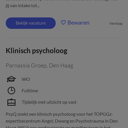
jij van intake tot...
Bewaren
Bekijk vacature
Vandaag
Klinisch psycholoog
Parnassia Groep
,
Den Haag
WO
Fulltime
Tijdelijk met uitzicht op vast
PsyQ zoekt een klinisch psycholoog voor het TOPGGz-
expertisecentrum Angst, Dwang en Psychotrauma in Den
Haag. Wil jij ons professionele en gezellige team in het