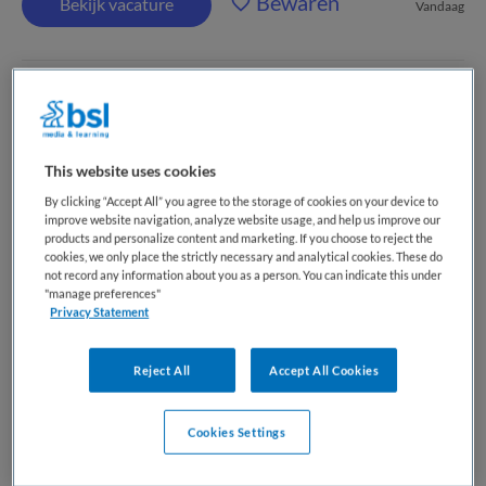
Bewaren
Bekijk vacature
Vandaag
Gz-psycholoog
Parnassia Groep
,
Rotterdam
This website uses cookies
By clicking “Accept All” you agree to the storage of cookies on your device to
WO
improve website navigation, analyze website usage, and help us improve our
products and personalize content and marketing. If you choose to reject the
cookies, we only place the strictly necessary and analytical cookies. These do
Fulltime
not record any information about you as a person. You can indicate this under
"manage preferences"
Vaste aanstelling
Privacy Statement
Antes is voor de Poliklinieken Ziekenhuispsychiatrie en
Reject All
Accept All Cookies
Psychiatrie en Zwangerschap op zoek naar een gz-
psycholoog. De polikliniek behandelt cliënten met een
combinatie van somatische en psychiatrische problematiek
Cookies Settings
en is gespecialiseerd in de wisselwerking tussen beide....