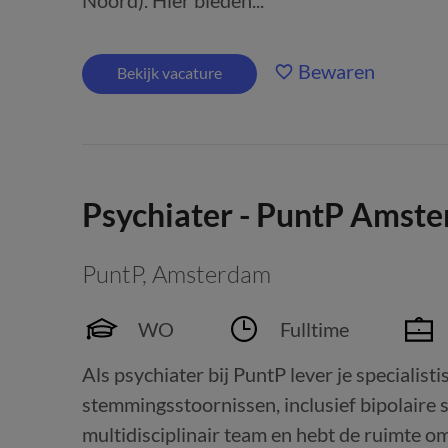
Noord). Hier bieden...
Bewaren
Bekijk vacature
Psychiater - PuntP Amst
PuntP
,
Amsterdam
WO
Fulltime
Als psychiater bij PuntP lever je specialist
stemmingsstoornissen, inclusief bipolaire 
multidisciplinair team en hebt de ruimte om 