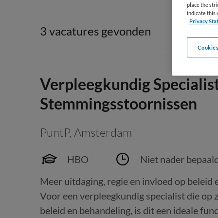
place the str
indicate thi
Privacy Sta
3 vacatures gevonden
Cookies
Verpleegkundig Specialist
Stemmingsstoornissen
PuntP
,
Amsterdam
HBO
Niet nader bepaal
Meer uitdaging, regie en invloed op beleid 
Voor een verpleegkundig specialist die op z
beleid en behandeling, is dit een ideale fun