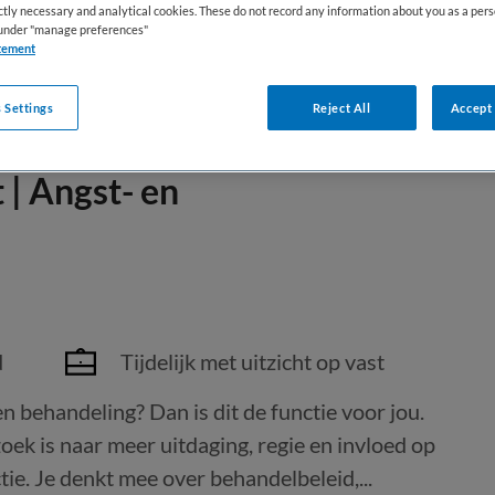
ictly necessary and analytical cookies. These do not record any information about you as a pers
s under "manage preferences"
tement
 Settings
Reject All
Accept 
 | Angst- en
d
Tijdelijk met uitzicht op vast
en behandeling? Dan is dit de functie voor jou.
oek is naar meer uitdaging, regie en invloed op
ctie. Je denkt mee over behandelbeleid,...