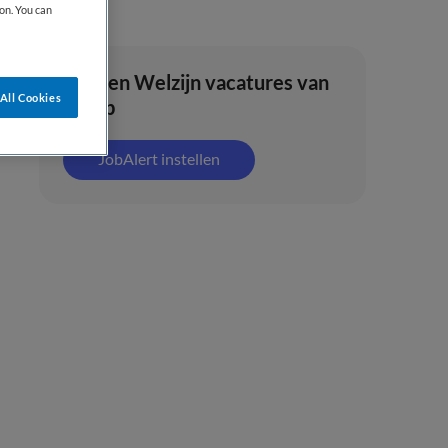
on. You can
Zorg en Welzijn vacatures van
All Cookies
puntp
JobAlert instellen