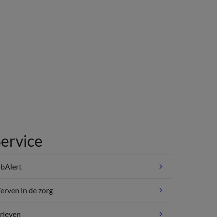
ervice
bAlert
rven in de zorg
rieven