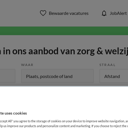
Bewaarde vacatures
JobAlert
in ons aanbod van zorg & welzi
WAAR
STRAAL
te uses cookies
Opleiding
Dienstverband
Accept All” you agree to the storage of cookies on your device to improve website navigation, 
lp us improve our products and personalize content and marketing. If you choose to reject the 