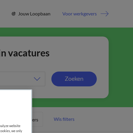
Jouw Loopbaan
Voor werkgevers
jn vacatures
Zoeken
Wis filters
Meer filters
analyze website
cookies, we only