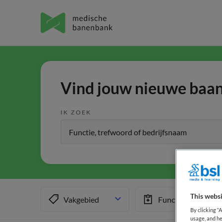
Vind jouw nieuwe baan 
IK ZOEK
This websi
Vakgebied
Functiegebied
By clicking “
usage, and he