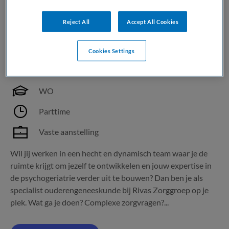
Reject All
Accept All Cookies
Specialist ouderengeneeskunde PG
Cookies Settings
Rivas Zorggroep
,
Gorinchem
WO
Parttime
Vaste aanstelling
Wil jij werken in een hecht en dynamisch team waar je de
ruimte krijgt om jezelf te ontwikkelen en jouw expertise in
de psychogeriatrie verder uit te bouwen? Dan ben je als
specialist ouderengeneeskunde bij Rivas Zorggroep op je
plek. Wat ga je doen? Complexe zorgvragen?...