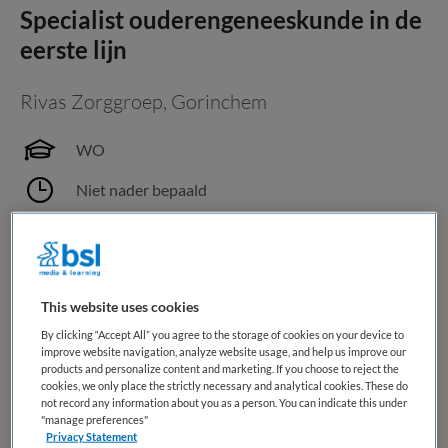
Specialist ouderengeneeskunde in de
eerste lijn
Rivas Zorggroep
,
Gorinchem
WO
Niet nader bepaald
Vaste aanstelling
Ben jij een specialist ouderengeneeskunde die verder kijkt
dan de muren van het verpleeghuis? Die gelooft dat de
This website uses cookies
beste zorg ontstaat door samen te werken met cliënten,
By clicking “Accept All” you agree to the storage of cookies on your device to
naasten en collega's? Dan voel jij je thuis bij Rivas
improve website navigation, analyze website usage, and help us improve our
Zorggroep. Wat ga je doen? Jij gelooft dat...
products and personalize content and marketing. If you choose to reject the
cookies, we only place the strictly necessary and analytical cookies. These do
not record any information about you as a person. You can indicate this under
"manage preferences"
Bewaren
Bekijk vacature
02-08-2026
Privacy Statement