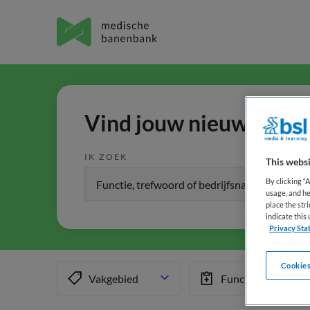
Vind jouw nieuwe baan 
IK ZOEK
This websi
By clicking “
usage, and he
place the str
indicate thi
Privacy Sta
Cookies
Vakgebied
Functiegebied