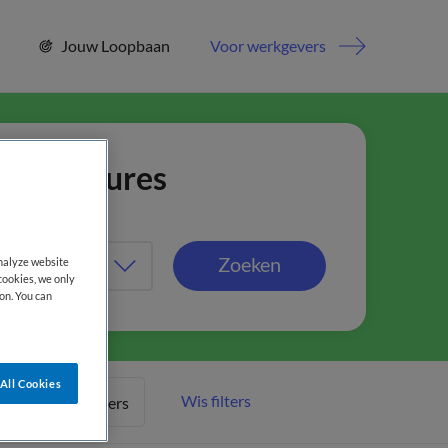
Jouw Loopbaan
Voor werkgevers
jn vacatures
Zoeken
analyze website
cookies, we only
on. You can
All Cookies
Wis filters
Meer filters