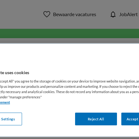
Bewaarde vacatures
JobAlert
in ons aanbod van zorg & welzi
WAAR
STRAAL
te uses cookies
Accept All” you agree to the storage of cookies on your device to improve website navigation, 
lp us improve our products and personalize content and marketing. If you choose to reject the 
ictly necessary and analytical cookies. These do not record any information about you as a pers
s under "manage preferences"
tement
 Settings
Reject All
Accept 
Opleiding
Dienstverband