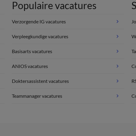
Populaire vacatures
S
Verzorgende IG vacatures
Jo
Verpleegkundige vacatures
We
Basisarts vacatures
Ta
ANIOS vacatures
C
Doktersassistent vacatures
R
Teammanager vacatures
Co