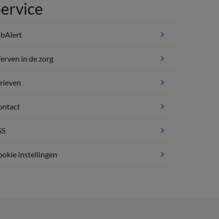
ervice
bAlert
rven in de zorg
rieven
ontact
SS
okie instellingen