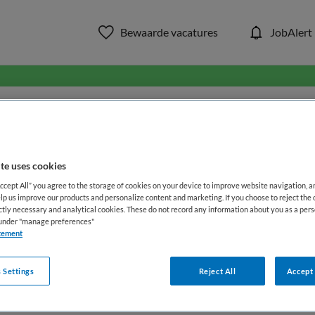
Bewaarde vacatures
JobAlert
in ons aanbod van zorg & welzi
WAAR
STRAAL
te uses cookies
Accept All” you agree to the storage of cookies on your device to improve website navigation, 
lp us improve our products and personalize content and marketing. If you choose to reject the 
ictly necessary and analytical cookies. These do not record any information about you as a pers
s under "manage preferences"
tement
 Settings
Reject All
Accept 
Opleiding
Dienstverband