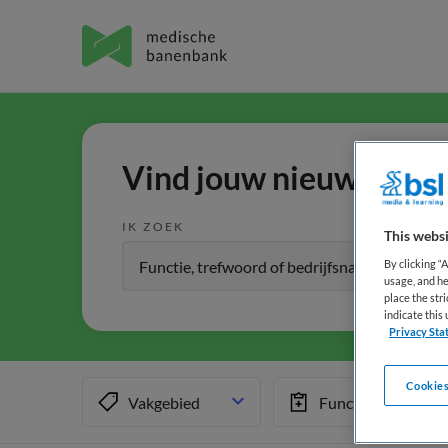
Vind jouw nieuwe baan 
IK ZOEK
This websi
By clicking “
usage, and he
place the str
indicate thi
Privacy Sta
Cookies
Vakgebied
Functiegebied