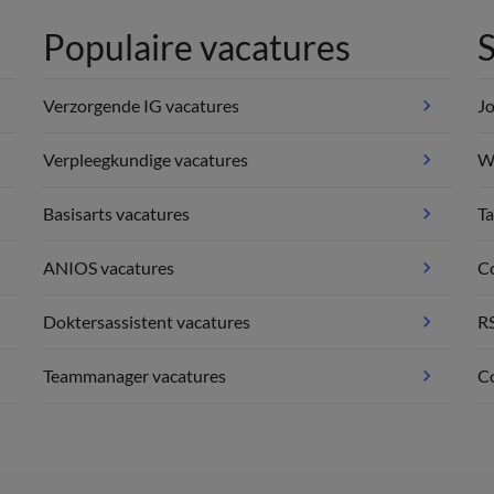
Populaire vacatures
S
Verzorgende IG vacatures
Jo
Verpleegkundige vacatures
We
Basisarts vacatures
Ta
ANIOS vacatures
C
Doktersassistent vacatures
R
Teammanager vacatures
Co