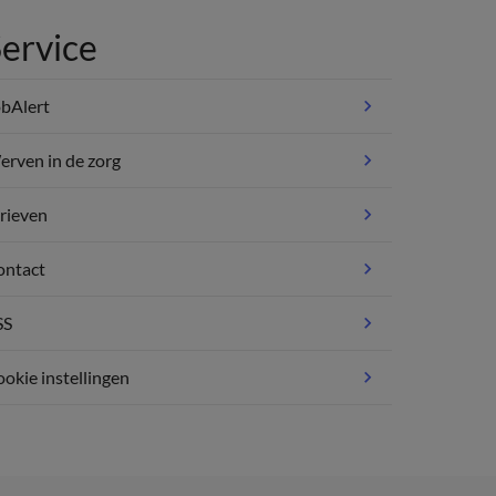
ervice
bAlert
rven in de zorg
rieven
ontact
SS
okie instellingen