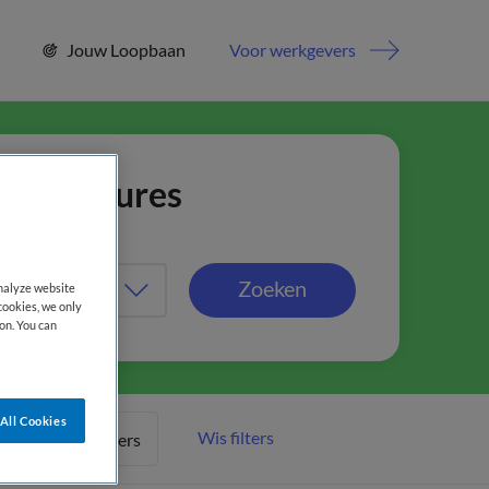
Jouw Loopbaan
Voor werkgevers
jn vacatures
Zoeken
analyze website
cookies, we only
on. You can
All Cookies
Wis filters
Meer filters