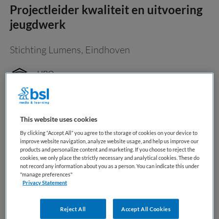
Projectleider kwaliteit en uitvoering
jeugdwerk
Stichting Lumens
,
Eindhoven
HBO
Fulltime
Tijdelijk met uitzicht op vast
This website uses cookies
Projectleider kwaliteit en uitvoering jeugdwerk 32-36 uur
By clicking “Accept All” you agree to the storage of cookies on your device to
improve website navigation, analyze website usage, and help us improve our
(tijdelijke opdracht voor 6 maanden, met mogelijkheid tot
products and personalize content and marketing. If you choose to reject the
verlenging) Bij Lumens werken we iedere dag aan sterke
cookies, we only place the strictly necessary and analytical cookies. These do
not record any information about you as a person. You can indicate this under
wijken, kansrijke jeugd en veerkrachtige inwoners. Binnen
"manage preferences"
ons jeugdwerk zetten bevlogen professionals...
Privacy Statement
Bewaren
Bekijk vacature
Reject All
Accept All Cookies
17-07-2026