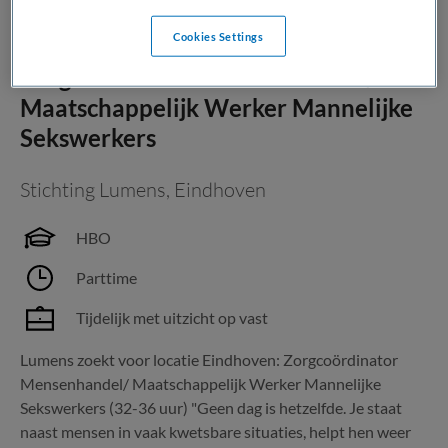
Cookies Settings
Zorgcoördinator Mensenhandel/
Maatschappelijk Werker Mannelijke
Sekswerkers
Stichting Lumens
,
Eindhoven
HBO
Parttime
Tijdelijk met uitzicht op vast
Lumens zoekt voor locatie Eindhoven: Zorgcoördinator
Mensenhandel/ Maatschappelijk Werker Mannelijke
Sekswerkers (32-36 uur) "Geen dag is hetzelfde. Je staat
naast mensen in vaak kwetsbare situaties, helpt hen weer