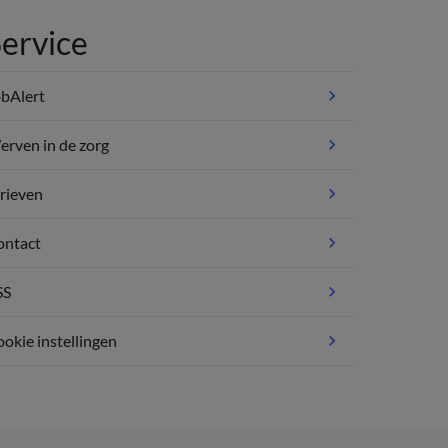
ervice
bAlert
rven in de zorg
rieven
ontact
SS
okie instellingen