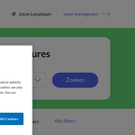
Jouw Loopbaan
Voor werkgevers
jn vacatures
Zoeken
analyze website
cookies, we only
on. You can
All Cookies
Wis filters
Meer filters