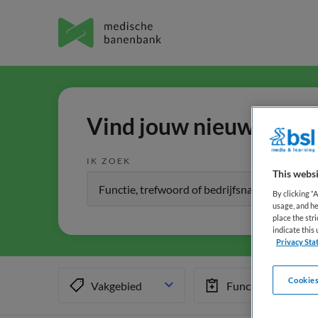
Vind jouw nieuwe baan 
IK ZOEK
This websi
By clicking “
usage, and he
place the str
indicate thi
Privacy Sta
Cookies
Vakgebied
Functiegebied