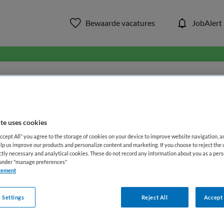
Bewaarde vacatures
JobAlert
in ons aanbod van zorg & welzi
WAAR
STRAAL
te uses cookies
Accept All” you agree to the storage of cookies on your device to improve website navigation, 
lp us improve our products and personalize content and marketing. If you choose to reject the 
ictly necessary and analytical cookies. These do not record any information about you as a pers
s under "manage preferences"
tement
 Settings
Reject All
Accept 
Opleiding
Dienstverband