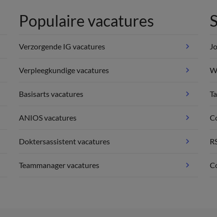
Populaire vacatures
S
Verzorgende IG vacatures
Jo
Verpleegkundige vacatures
We
Basisarts vacatures
Ta
ANIOS vacatures
C
Doktersassistent vacatures
R
Teammanager vacatures
Co