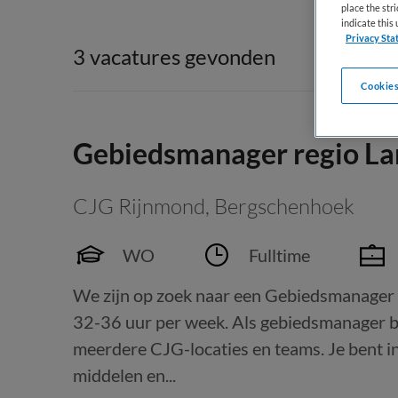
place the str
indicate thi
Privacy Sta
3 vacatures gevonden
Cookies
Gebiedsmanager regio La
CJG Rijnmond
,
Bergschenhoek
WO
Fulltime
We zijn op zoek naar een Gebiedsmanager 
32-36 uur per week. Als gebiedsmanager bi
meerdere CJG-locaties en teams. Je bent i
middelen en...