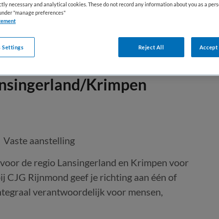
ictly necessary and analytical cookies. These do not record any information about you as a pers
s under "manage preferences"
tement
 Settings
Reject All
Accept 
nsingerland/Krimpen
Vaste aanstelling
voor de regio Lansingerland en Krimpen voor
j CJG Rijnmond geef je richting aan één of
ntegraal verantwoordelijk voor mensen,