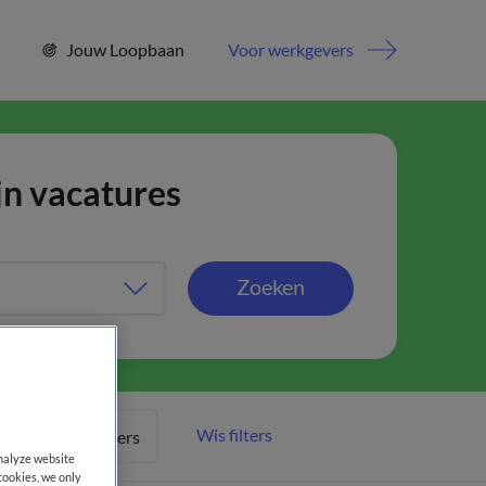
Jouw Loopbaan
Voor werkgevers
jn vacatures
Zoeken
Wis filters
Meer filters
analyze website
cookies, we only