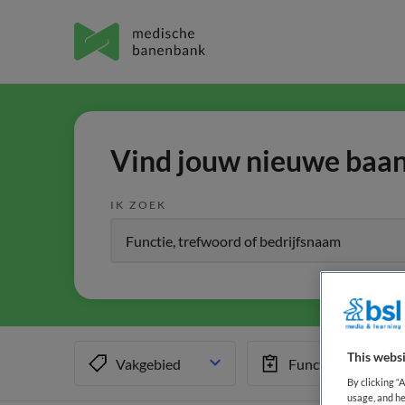
Vind jouw nieuwe baan 
IK ZOEK
This websi
Vakgebied
Functiegebied
By clicking “
usage, and he