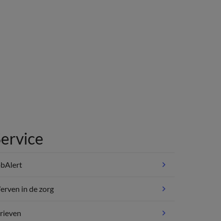
ervice
bAlert
rven in de zorg
rieven