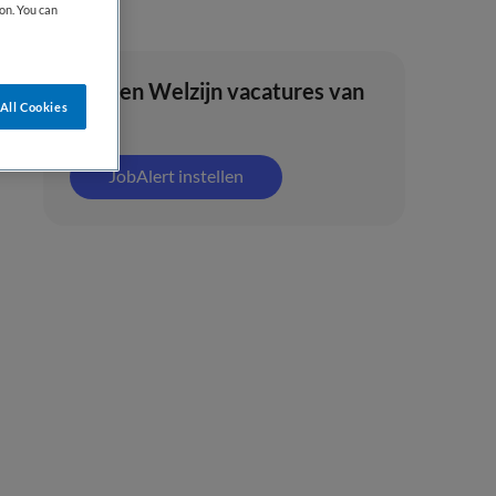
on. You can
Zorg en Welzijn vacatures van
All Cookies
vonq
JobAlert instellen