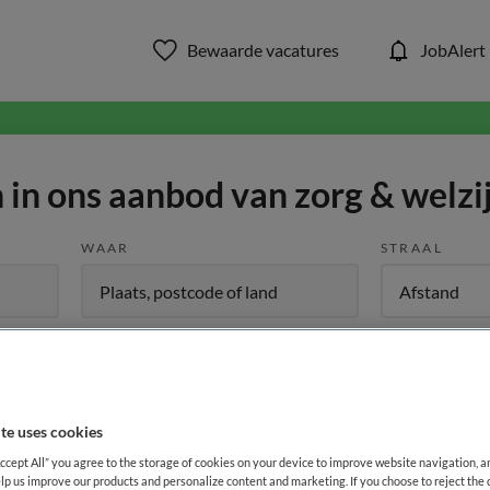
Bewaarde vacatures
JobAlert
in ons aanbod van zorg & welzi
WAAR
STRAAL
te uses cookies
Opleiding
Dienstverband
Accept All” you agree to the storage of cookies on your device to improve website navigation, 
lp us improve our products and personalize content and marketing. If you choose to reject the 