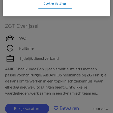
Cookies Settings
ANIOS heelkunde
ZGT
,
Overijssel
WO
Fulltime
Tijdelijk dienstverband
ANIOS heelkunde Ben jij een ambitieuze arts met een
passie voor chirurgie? Als ANIOS heelkunde bij ZGT krijg je
de kans om te werken in een topklinisch ziekenhuis, waar
elke dag nieuwe uitdagingen biedt. Ontwikkel je
vaardigheden, werk samen in een dynamisch team en...
Bewaren
Bekijk vacature
03-08-2026