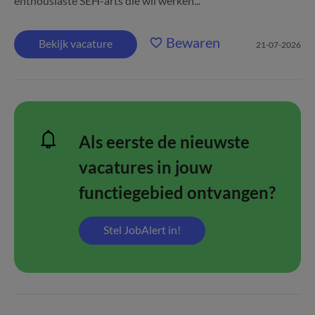
enthousiaste SEH-arts die wil werken...
Bewaren
Bekijk vacature
21-07-2026
Als eerste de nieuwste
vacatures in jouw
functiegebied ontvangen?
Stel JobAlert in!