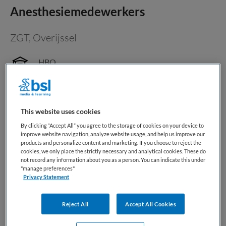
Anesthesiemedewerkers
ZGT
,
Overijssel
HBO
Fulltime
Vaste aanstelling
This website uses cookies
Anesthesiemedewerkers Word de sleutel tot optimale zorg
By clicking “Accept All” you agree to the storage of cookies on your device to
improve website navigation, analyze website usage, and help us improve our
in ons state-of-the-art operatiekamercomplex. Maak deel
products and personalize content and marketing. If you choose to reject the
uit van ons team dat elke dag het verschil maakt in de
cookies, we only place the strictly necessary and analytical cookies. These do
gezondheidszorg! Wat ga je doen? Voor het
not record any information about you as a person. You can indicate this under
"manage preferences"
operatiecomplex bij ZGT zijn...
Privacy Statement
Bewaren
Bekijk vacature
03-08-2026
Reject All
Accept All Cookies