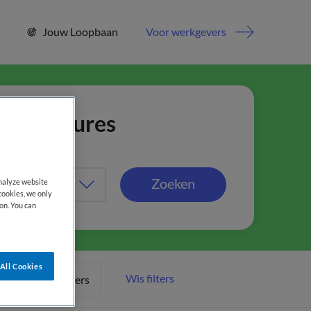
Jouw Loopbaan
Voor werkgevers
jn vacatures
Zoeken
analyze website
cookies, we only
on. You can
All Cookies
Wis filters
Meer filters