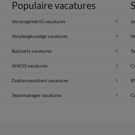
Populaire vacatures
S
Verzorgende IG vacatures
Jo
Verpleegkundige vacatures
We
Basisarts vacatures
Ta
ANIOS vacatures
C
Doktersassistent vacatures
R
Teammanager vacatures
Co