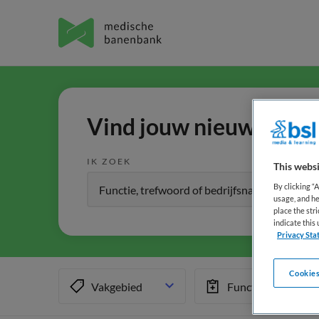
Vind jouw nieuwe baan 
IK ZOEK
This websi
By clicking “
usage, and he
place the str
indicate thi
Privacy Sta
Cookies
Vakgebied
Functiegebied