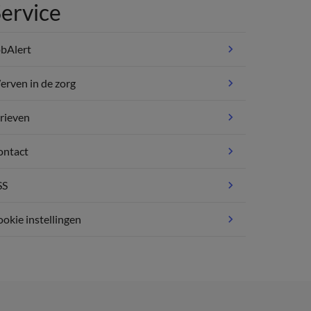
ervice
bAlert
rven in de zorg
rieven
ontact
SS
okie instellingen