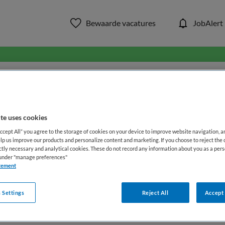
Bewaarde vacatures
JobAlert
in ons aanbod van zorg & welzi
WAAR
STRAAL
te uses cookies
Accept All” you agree to the storage of cookies on your device to improve website navigation, 
lp us improve our products and personalize content and marketing. If you choose to reject the 
ictly necessary and analytical cookies. These do not record any information about you as a pers
s under "manage preferences"
tement
 Settings
Reject All
Accept 
Opleiding
Dienstverband