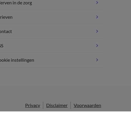
rven in de zorg
rieven
ontact
SS
okie instellingen
Privacy
Disclaimer
Voorwaarden