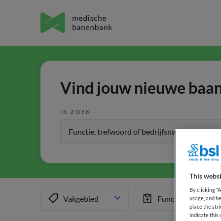
Vind jouw nieuwe baan 
IK ZOEK
This websi
By clicking “
Vakgebied
Functiegebied
usage, and he
place the str
indicate thi