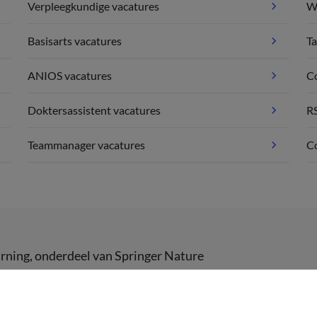
Verpleegkundige vacatures
We
Basisarts vacatures
Ta
ANIOS vacatures
C
Doktersassistent vacatures
R
Teammanager vacatures
Co
rning
, onderdeel van
Springer Nature