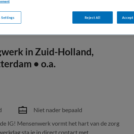
tement
 Settings
Reject All
Accept 
gwerk in Zuid-Holland,
terdam • o.a.
d
Niet nader bepaald
ende IG! Mensenwerk vormt het hart van de zorg
 werkdag sta je in direct contact met