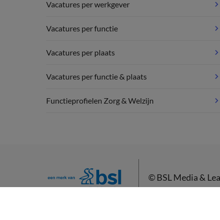
Vacatures per werkgever
Vacatures per functie
Vacatures per plaats
Vacatures per functie & plaats
Functieprofielen Zorg & Welzijn
©
BSL Media & Lea