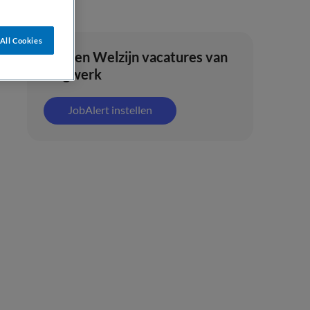
All Cookies
Zorg en Welzijn vacatures van
zorgwerk
JobAlert instellen