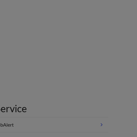
ervice
bAlert