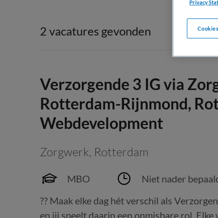
Privacy Sta
2 vacatures gevonden
Cookies
Verzorgende 3 IG via Zor
Rotterdam-Rijnmond, Rot
Webdevelopment
Zorgwerk
,
Rotterdam
MBO
Niet nader bepaal
?? Maak elke dag hét verschil als Verzorg
en jij speelt daarin een onmisbare rol. Elke