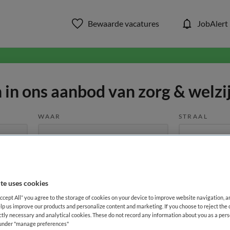
Bewaarde vacatures
JobAlert
in ons aanbod van zorg & welzi
WAAR
STRAAL
te uses cookies
Accept All” you agree to the storage of cookies on your device to improve website navigation, 
Opleiding
Dienstverband
lp us improve our products and personalize content and marketing. If you choose to reject the 
ictly necessary and analytical cookies. These do not record any information about you as a pers
s under "manage preferences"