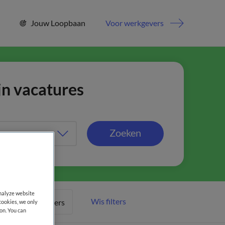
Jouw Loopbaan
Voor werkgevers
jn vacatures
Zoeken
analyze website
Wis filters
Meer filters
cookies, we only
on. You can