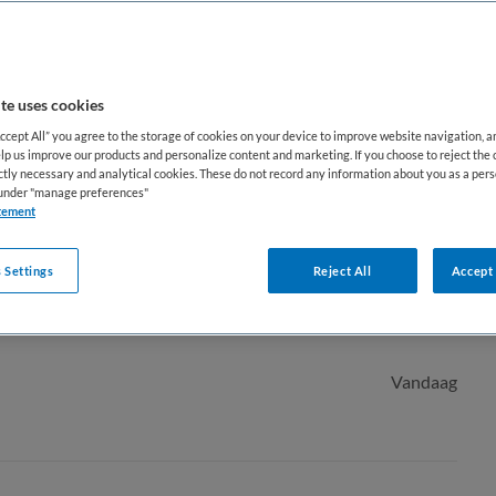
te uses cookies
Accept All” you agree to the storage of cookies on your device to improve website navigation, 
lp us improve our products and personalize content and marketing. If you choose to reject the 
ictly necessary and analytical cookies. These do not record any information about you as a pers
s under "manage preferences"
tement
 Settings
Reject All
Accept 
Vaste aanstelling
Vandaag