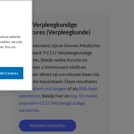
CCU Verpleegkundige
vacatures (Verpleegkunde)
analyze website
cookies, we only
Op dit moment zijn er binnen Medische
on. You can
banenbank 9 CCU Verpleegkundige
vacatures.
Bekijk welke functie en
werkgever u interessant vindt en
All Cookies
solliciteer direct op uw nieuwe baan via
Medische banenbank
. Deze resultaten
als
JobAlert ontvangen
of als
RSS-feed
selecteren
.
Bekijk hier de
top 10 meest
populaire CCU Verpleegkundige
vacatures
.
JobAlert instellen