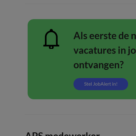
Als eerste de 
vacatures in j
ontvangen?
Stel JobAlert in!
APS medewerker