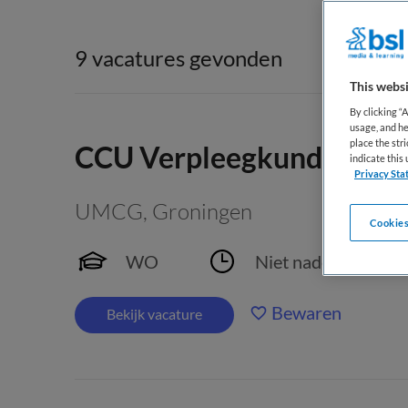
9 vacatures gevonden
This websi
By clicking “
usage, and he
place the str
CCU Verpleegkundige
indicate thi
Privacy Sta
UMCG
,
Groningen
Cookies
WO
Niet nader bepaald
Bewaren
Bekijk vacature