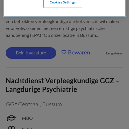
Cookies Settings
Rust, structuur en perspectief in een setting waar herstel en
eigen regie centraal staan. Jij zorgt ervoor. Zo werk jij Ben jij
een betrokken verpleegkundige die het verschil wil maken
voor volwassenen met een ernstige psychiatrische
aandoening (EPA)? Op onze locatie in Bussum...
Bewaren
Bekijk vacature
Eergisteren
Nachtdienst Verpleegkundige GGZ –
Langdurige Psychiatrie
GGz Centraal
,
Bussum
MBO