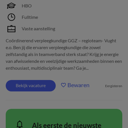
HBO
Fulltime
Vaste aanstelling
Coördinerend verpleegkundige GGZ – regioteam- Vught
e.o. Ben jij die ervaren verpleegkundige die zowel
zelfstandig als in teamverband sterk staat? Krijg je energie
van afwisselende en veelzijdige werkzaamheden binnen een
enthousiast, multidisciplinair team? Ga je...
Bewaren
Bekijk vacature
Eergisteren
Als eerste de nieuwste