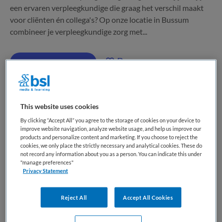
een ervaren verpleegkundige die graag het verschil maakt
voor cliënten én collega's? Op onze locatie in Bussum
combineer je verpleegkundige zorg met...
Bewaren
Bekijk vacature
Eergisteren
This website uses cookies
Verpleegkundige GGZ – Langdurige
By clicking “Accept All” you agree to the storage of cookies on your device to
Psychiatrie
improve website navigation, analyze website usage, and help us improve our
products and personalize content and marketing. If you choose to reject the
cookies, we only place the strictly necessary and analytical cookies. These do
GGz Centraal
,
Bussum
not record any information about you as a person. You can indicate this under
"manage preferences"
Privacy Statement
MBO
Fulltime
Reject All
Accept All Cookies
Vaste aanstelling