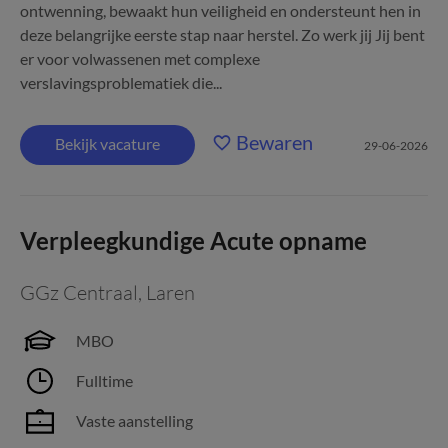
ontwenning, bewaakt hun veiligheid en ondersteunt hen in
deze belangrijke eerste stap naar herstel. Zo werk jij Jij bent
er voor volwassenen met complexe
verslavingsproblematiek die...
Bewaren
Bekijk vacature
29-06-2026
Verpleegkundige Acute opname
GGz Centraal
,
Laren
MBO
Fulltime
Vaste aanstelling