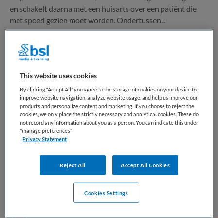
en schakelt daarna met een huisarts over een patiënt die
met spoed gezien moet worden. Ondertussen...
Bewaren
Bekijk vacature
02-07-2026
This website uses cookies
By clicking “Accept All” you agree to the storage of cookies on your device to
Zorgprofessional: van zzp’er naar
improve website navigation, analyze website usage, and help us improve our
products and personalize content and marketing. If you choose to reject the
loondienst
cookies, we only place the strictly necessary and analytical cookies. These do
not record any information about you as a person. You can indicate this under
"manage preferences"
ZorgSaam-Zeeuws Vlaanderen
,
Zeeuws
Privacy Statement
Vlaanderen
Reject All
Accept All Cookies
MBO
Niet nader bepaald
Cookies Settings
Niet nader bepaald