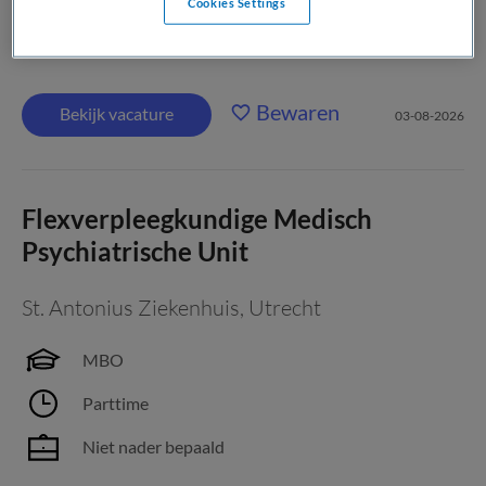
Cookies Settings
wil inzetten voor ouderen met psychische kwetsbaarheid.
Werk jij...
Bewaren
Bekijk vacature
03-08-2026
Flexverpleegkundige Medisch
Psychiatrische Unit
St. Antonius Ziekenhuis
,
Utrecht
MBO
Parttime
Niet nader bepaald