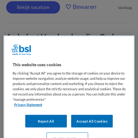
Bewaren
Bekijk vacature
Vandaag
Ambulant Verpleegkundige Ouderen
GGZ
Arkin Ouderen
,
Amsterdam
This website uses cookies
By clicking “Accept All” you agree to the storage of cookies on your device to
HBO
improve website navigation, analyze website usage, and help us improve our
products and personalize content and marketing. If you choose to reject the
Fulltime
cookies, we only place the strictly necessary and analytical cookies. These do
not record any information about you as a person. You can indicate this under
"manage preferences"
Tijdelijk dienstverband
Privacy Statement
Word jij onze nieuwe ambulant verpleegkundige voor
ouderen? Voor onze teams in Amsterdam Centrum en
Reject All
Accept All Cookies
Amsterdam Zuid-Oost zoeken we een enthousiaste collega
die graag zelfstandig werkt, houdt van afwisseling en zich