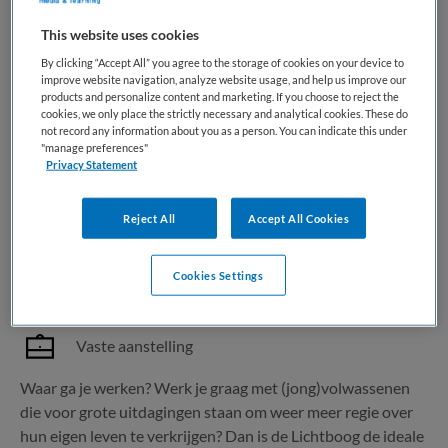
This website uses cookies
1 vacature gevonden
By clicking “Accept All” you agree to the storage of cookies on your device to
improve website navigation, analyze website usage, and help us improve our
products and personalize content and marketing. If you choose to reject the
cookies, we only place the strictly necessary and analytical cookies. These do
Begeleider of verpleegkundige -
not record any information about you as a person. You can indicate this under
"manage preferences"
Lichtboog
Privacy Statement
Reinier van Arkel
,
Vught
Reject All
Accept All Cookies
MBO
Cookies Settings
Fulltime
Vaste aanstelling
Waar ga je werken? Werk je graag met (jong)volwassenen
die voor grote uitdagingen staan om weer meer regie over
hun eigen leven te verkrijgen? Dan is de Lichtboog de ideale