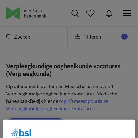
Zoeken
Filteren
2
Verpleegkundige oogheelkunde vacatures
(Verpleegkunde)
Op dit moment is er binnen Medische banenbank 1
Verpleegkundige oogheelkunde vacatures.
Medische
banenbank
Bekijk hier de
top 10 meest populaire
Verpleegkundige oogheelkunde vacatures
.
JobAlert instellen