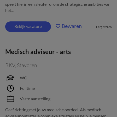
speelt hierin een sleutelrol om de strategische ambities van
het...
Bewaren
Bekijk vacature
Eergisteren
Medisch adviseur - arts
BKV
,
Stavoren
WO
Fulltime
Vaste aanstelling
Geef richting met jouw medische oordeel. Als medisch
adviseur ontrafel je complexe situaties en help je mensen