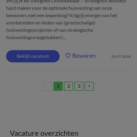
Wil jij je als Vastgoed Ontwikkelaar – strategisch adviseur
hard maken voor de optimale huisvesting van onze
bewoners met een beperking? Krijg jij energie van het
voorbereiden en leiden van (grootschalige)
huisvestingsprojecten of van strategische
huisvestingsvraagstukken?...
Bewaren
Bekijk vacature
24-07-2026
1
2
3
(current)
Vacature overzichten