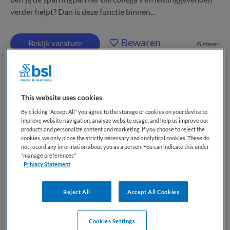
verder helpt? Dan is deze functie binnen...
Bewaren
Bekijk vacature
Gisteren
Senior communicatieadviseur
This website uses cookies
By clicking “Accept All” you agree to the storage of cookies on your device to
Dijklander Ziekenhuis
,
Hoorn
improve website navigation, analyze website usage, and help us improve our
products and personalize content and marketing. If you choose to reject the
cookies, we only place the strictly necessary and analytical cookies. These do
HBO
not record any information about you as a person. You can indicate this under
"manage preferences"
Parttime
Privacy Statement
Vaste aanstelling
Reject All
Accept All Cookies
Je nieuwe baan Als senior communicatieadviseur draag je
bij aan de positionering van het ziekenhuis. Samen met alle
Cookies Settings