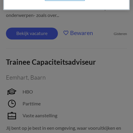
Dijklanders bouw je mee aan sterke en herkenbare verhalen
naar binnen en buiten. Je adviseert over uiteenlopende
onderwerpen- zoals over...
Bewaren
Bekijk vacature
Gisteren
Trainee Capaciteitsadviseur
Eemhart
,
Baarn
HBO
Parttime
Vaste aanstelling
Jij bent op je best in een omgeving, waar vooruitkijken en