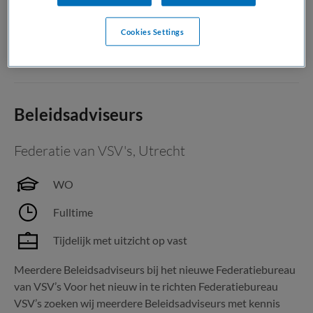
stafmedewerker Neurocentrum ondersteun je onze...
Cookies Settings
Bewaren
Bekijk vacature
01-08-2026
Beleidsadviseurs
Federatie van VSV's
,
Utrecht
WO
Fulltime
Tijdelijk met uitzicht op vast
Meerdere Beleidsadviseurs bij het nieuwe Federatiebureau
van VSV’s Voor het nieuw in te richten Federatiebureau
VSV’s zoeken wij meerdere Beleidsadviseurs met kennis