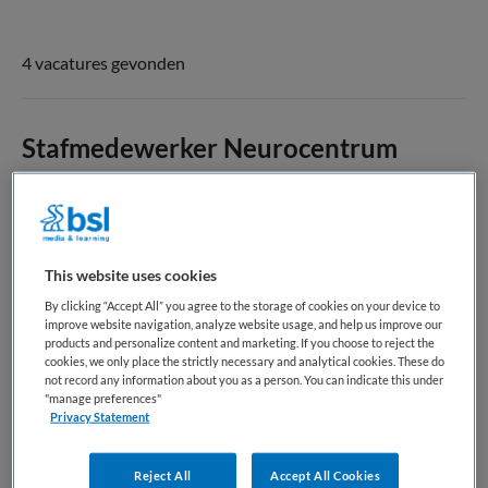
4 vacatures gevonden
Stafmedewerker Neurocentrum
Haaglanden Medisch Centrum
,
's-Gravenhage
HBO
This website uses cookies
Parttime
By clicking “Accept All” you agree to the storage of cookies on your device to
improve website navigation, analyze website usage, and help us improve our
Vaste aanstelling
products and personalize content and marketing. If you choose to reject the
cookies, we only place the strictly necessary and analytical cookies. These do
not record any information about you as a person. You can indicate this under
Ben jij initiatiefrijk, oplossingsgericht en zelfstandig, zie je
"manage preferences"
wat nodig is en kom je met praktische voorstellen, en weet
Privacy Statement
je daarnaast ook effectief je weg te vinden in een
dynamische omgeving, dan is dit de functie voor jou! Als
Reject All
Accept All Cookies