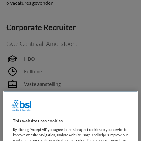
6 vacatures gevonden
Corporate Recruiter
GGz Centraal
,
Amersfoort
HBO
Fulltime
Vaste aanstelling
Rust, richting en resultaat brengen binnen recruitment in
een organisatie in beweging. Jij zorgt ervoor. Zo werk jij Jij
zorgt dat belangrijke vacatures voor ggz-professionals
worden ingevuld en dat het recruitmentproces staat als een
This website uses cookies
huis. Vanuit jouw expertise, ruime corporate...
By clicking “Accept All” you agree to the storage of cookies on your device to
improve website navigation, analyze website usage, and help us improve our
products and personalize content and marketing. If you choose to reject the