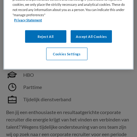
Bewaren
Bekijk vacature
cookies, we only place the strictly necessary and analytical cookies. These do
13-07-2026
not record any information about you as a person. You can indicate this under
"manage preferences"
Privacy Statement
Corporate recruiter tijdelijke functie
Reject All
Accept All Cookies
voor 6 maanden
Cookies Settings
GGZ inGeest
,
Amsterdam
HBO
Parttime
Tijdelijk dienstverband
Ben jij een enthousiaste en resultaatgerichte corporate
recruiter die energie krijgt van het vinden en verbinden van
talent? Wegens tijdelijke ondersteuning van ons team zijn
wij op zoek naa r een corporate recruiter voor een periode