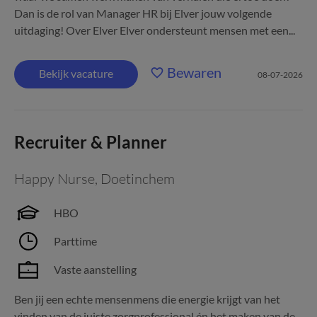
Dan is de rol van Manager HR bij Elver jouw volgende
uitdaging! Over Elver Elver ondersteunt mensen met een...
Bewaren
Bekijk vacature
08-07-2026
Recruiter & Planner
Happy Nurse
,
Doetinchem
HBO
Parttime
Vaste aanstelling
Ben jij een echte mensenmens die energie krijgt van het
vinden van de juiste zorgprofessional én het maken van de