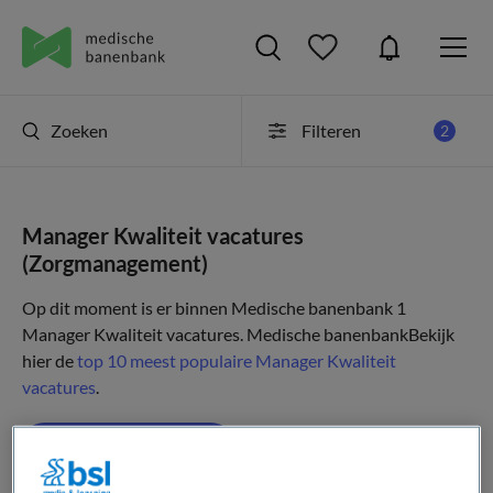
Zoeken
Filteren
2
Manager Kwaliteit vacatures
(Zorgmanagement)
Op dit moment is er binnen Medische banenbank 1
Manager Kwaliteit vacatures.
Medische banenbank
Bekijk
hier de
top 10 meest populaire Manager Kwaliteit
vacatures
.
JobAlert instellen