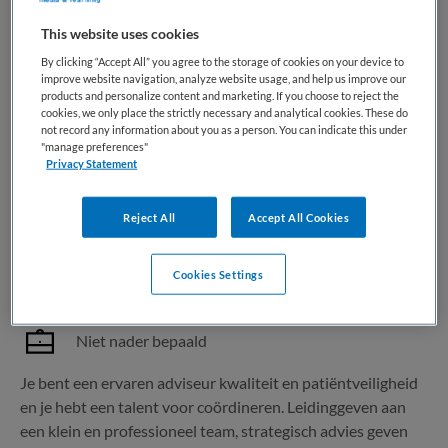
This website uses cookies
1 vacature gevonden
By clicking “Accept All” you agree to the storage of cookies on your device to
improve website navigation, analyze website usage, and help us improve our
products and personalize content and marketing. If you choose to reject the
cookies, we only place the strictly necessary and analytical cookies. These do
Coördinator Kwaliteit & Veiligheid
not record any information about you as a person. You can indicate this under
"manage preferences"
Privacy Statement
Huisartsenspoedposten Amsterdam
,
Amsterdam
Reject All
Accept All Cookies
HBO
Cookies Settings
Parttime
Niet nader bepaald
Je bent een ervaren adviseur kwaliteit en patiëntveiligheid
en je hebt een talent voor coördineren. Leidinggeven aan
een klein en professioneel team, strategisch advies geven