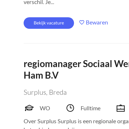
verschil. Je...
Bewaren
Bekijk vacature
regiomanager Sociaal Wer
Ham B.V
Surplus
,
Breda
WO
Fulltime
Over Surplus Surplus is een regionale orga