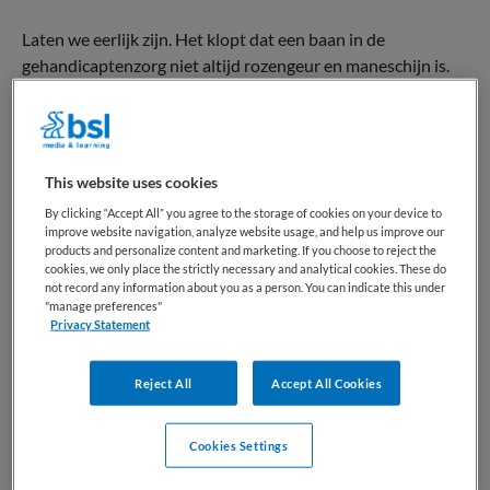
Laten we eerlijk zijn. Het klopt dat een baan in de
gehandicaptenzorg niet altijd rozengeur en maneschijn is.
Zo ook bij Eemhart. Het werk is veeleisend, complex en kan
je emotioneel raken. Tegelijkertijd klopt het ook dat er maar
weinig banen zijn die dagelijks voor zoveel dankbaarheid en
voldoening zorgen. En daarom doen we het. Met
This website uses cookies
vakmanschap, daadkracht én vertrouwen in elkaar.
By clicking “Accept All” you agree to the storage of cookies on your device to
improve website navigation, analyze website usage, and help us improve our
Wil je weten hoe het écht is om bij Eemhart te werken?
Lees
products and personalize content and marketing. If you choose to reject the
de kloppende verhalen van onze collega's op
cookies, we only place the strictly necessary and analytical cookies. These do
not record any information about you as a person. You can indicate this under
www.werkenbijeemhart.nl!
"manage preferences"
Privacy Statement
Lees meer
ADRES
Reject All
Accept All Cookies
Zandheuvelweg 4, 3744 MN Baarn
Cookies Settings
SOCIALS