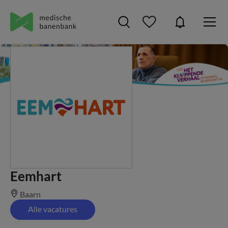
Eemhart
Baarn
Alle vacatures