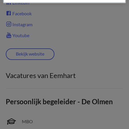
Linkedin
Facebook
Instagram
Youtube
Bekijk website
Vacatures van Eemhart
Persoonlijk begeleider - De Olmen
MBO