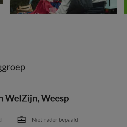
ggroep
m WelZijn, Weesp
d
Niet nader bepaald