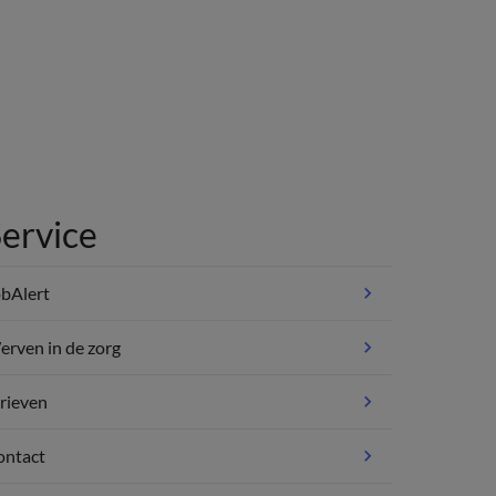
ervice
bAlert
rven in de zorg
rieven
ontact