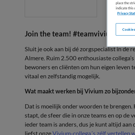
place the str
indicate thi
Privacy Sta
Cookies
Join the team! #teamvivium
Sluit je ook aan bij dé zorgspecialist in d
Almere. Ruim 2.500 enthousiaste collega’s
bewoners en cliënten om hun eigen leven te 
vitaal en zelfstandig mogelijk.
Wat maakt werken bij Vivium zo bijzonde
Dat is moeilijk onder woorden te brengen. He
stapt, de sfeer die in onze teams en op de v
ieder team is anders, dus je kunt altijd aan 
liefst onze
Vivium-collega´s zélf vertellen w