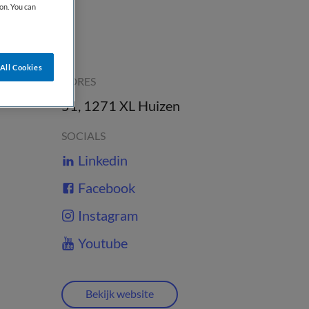
on. You can
All Cookies
ADRES
51, 1271 XL Huizen
SOCIALS
Linkedin
Facebook
Instagram
Youtube
Bekijk website