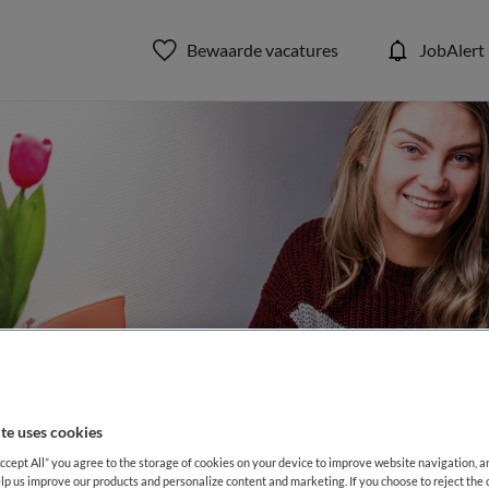
Bewaarde vacatures
JobAlert
um Zorggroep
te uses cookies
Accept All” you agree to the storage of cookies on your device to improve website navigation, 
lp us improve our products and personalize content and marketing. If you choose to reject the 
en