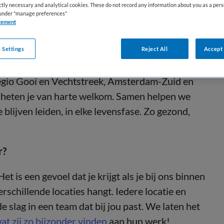
ictly necessary and analytical cookies. These do not record any information about you as a pers
s under "manage preferences"
tement
 Settings
Reject All
Accept 
e regio Gooi en Vechtstreek, Amsterdam-Zuid en
 heten je van harte welkom. Samen helpen we
blijven leiden, in elke levensfase. Zo gezond,
r?
t is een gevoel dat je krijgt als je bij ons binnen
erschillende locaties hangt. Iedere locatie en
de slag in een team dat bij jou past. We laten het
at zij zo bijzonder vinden
aan hun werk!