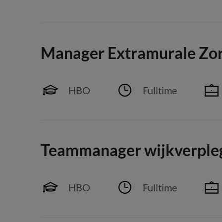
Manager Extramurale Zo
HBO
Fulltime
Teammanager wijkverple
HBO
Fulltime