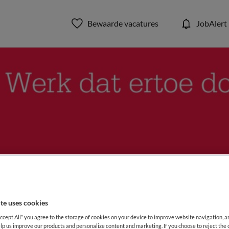
Bewaarde vacatures
JobAlert
OR
te uses cookies
lijk
Accept All” you agree to the storage of cookies on your device to improve website navigation, 
lp us improve our products and personalize content and marketing. If you choose to reject the 