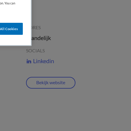
on. You can
ADRES
All Cookies
, Landelijk
SOCIALS
Linkedin
Bekijk website