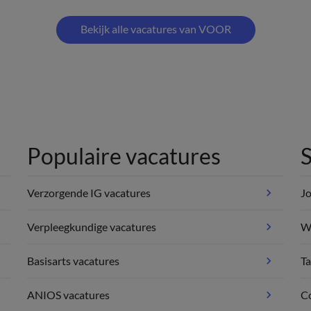
Bekijk alle vacatures van VOOR
Populaire vacatures
S
Verzorgende IG vacatures
Jo
Verpleegkundige vacatures
We
Basisarts vacatures
Ta
ANIOS vacatures
C