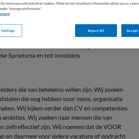
ictly necessary and analytical cookies. These do not record any information about you as a pers
s under "manage preferences"
tement
ment, directie, bestuur en toezicht. Voor
 Settings
Reject All
Accept 
transparant en van deze tijd. We werken als
ge overhead. VOOR is in 2013 opgericht door
ke Sprietsma en telt inmiddels
ers die van betekenis willen zijn. Wij zoeken
ndidaten die oog hebben voor mens, organisatie
 maken. Wij kijken verder dan CV en competenties
n ambities. Wij zoeken naar mensen die van
k en zelfreflectief zijn. Wij noemen dat de VOOR
hap en daarmee voor iedere vacature of opdracht