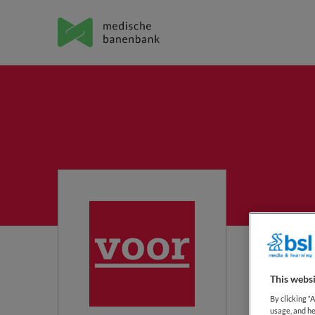
VO
This websi
Lande
By clicking “
usage, and he