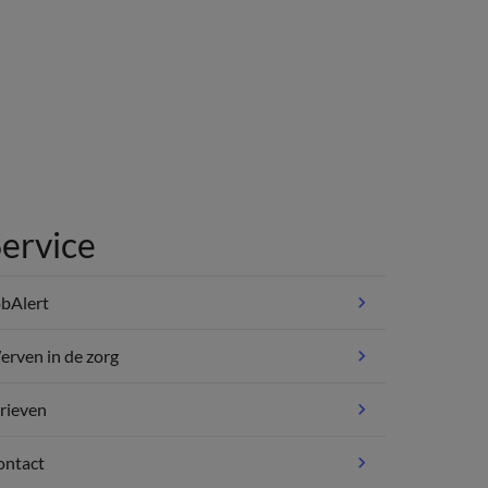
ervice
bAlert
rven in de zorg
rieven
ontact