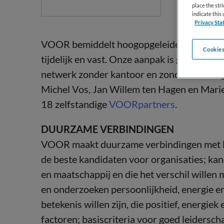
place the str
indicate thi
Privacy Sta
VOOR bemiddelt hoogopgeleide staf, manage
Cookies
tijdelijk en vast. Onze aanpak is gedegen, 
netwerk zonder kantoor en zonder onnodi
Michel Vos, Jan Willem ten Hagen en Marie
18 zelfstandige
VOORpartners
.
DUURZAME VERBINDINGEN
VOOR maakt duurzame verbindingen met leid
de beste kandidaten voor organisaties; ka
en maatschappij en die het verschil willen
en onderzoeken persoonlijkheid, energie e
betekenis willen zijn, die positief, energie
factoren; basiscriteria voor goed leidersc