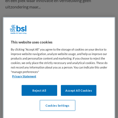
en een plek waar innovatie en vernieuwing geen
uitzondering maar...
Bewaren
Bekijk vacature
16-07-2026
This website uses cookies
Intensive Care (IC) Verpleegkundige
By clicking “Accept All” you agree to the storage of cookies on your device to
improve website navigation, analyze website usage, and help us improve our
– parttime of fulltime
products and personalize content and marketing. If you choose to reject the
cookies, we only place the strictly necessary and analytical cookies. These do
not record any information about you as a person. You can indicate this under
Catharina ziekenhuis
,
Eindhoven
"manage preferences"
Privacy Statement
HBO
Reject All
Accept All Cookies
Fulltime
Vaste aanstelling
Cookies Settings
Innovatief, specialistisch en met aandacht voor de mens