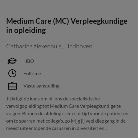
Medium Care (MC) Verpleegkundige
in opleiding
Catharina ziekenhuis
,
Eindhoven
HBO
Fulltime
Vaste aanstelling
Jij krijgt de kans om bij ons de specialistische
vervolgopleiding tot Medium Care Verpleegkundige te
volgen. Binnen de afdeling is er ècht tijd voor de patiënt en
om te sparren met collega’s, zo krijg jij veel diepgang in de
meest uiteenlopende casussen in diversiteit en...