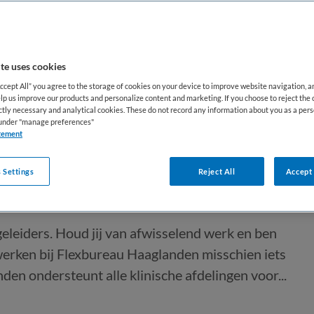
te uses cookies
Accept All” you agree to the storage of cookies on your device to improve website navigation, 
lp us improve our products and personalize content and marketing. If you choose to reject the 
ictly necessary and analytical cookies. These do not record any information about you as a pers
den
s under "manage preferences"
tement
 Settings
Reject All
Accept 
d
Tijdelijk met uitzicht op vast
eleiders. Houd jij van afwisselend werk en ben
 werken bij Flexbureau Haaglanden misschien iets
den ondersteunt alle klinische afdelingen voor...