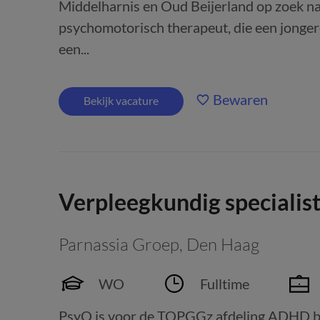
Middelharnis en Oud Beijerland op zoek na
psychomotorisch therapeut, die een jongere
een...
Bewaren
Bekijk vacature
Verpleegkundig specialis
Parnassia Groep
,
Den Haag
WO
Fulltime
PsyQ is voor de TOPGGz afdeling ADHD bi