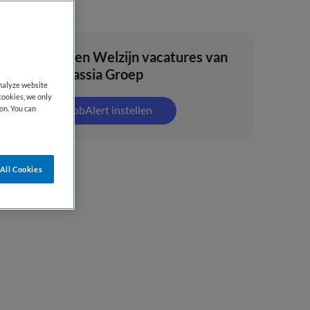
Zorg en Welzijn vacatures van
Parnassia Groep
analyze website
cookies, we only
JobAlert instellen
on. You can
All Cookies