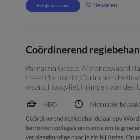
Bewaren
Bekijk vacature
Coördinerend regiebehan
Parnassia Groep
,
Albrandswaard,Bar
IJssel,Dordrecht,Gorinchem,Hellev
waard,Hoogvliet,Krimpen aan den I
HBO
Niet nader bepaal
Coördinerend regiebehandelaar spv Word ji
betrokken collega’s en ruimte om te groeien?
verpleegkundige naar je zin bij Antes. Op pre