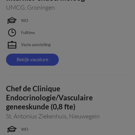
UMCG
,
Groningen
WO
Fulltime
Vaste aanstelling
Bekijk vacature
Chef de Clinique
Endocrinologie/Vasculaire
geneeskunde (0,8 fte)
St. Antonius Ziekenhuis
,
Nieuwegein
WO