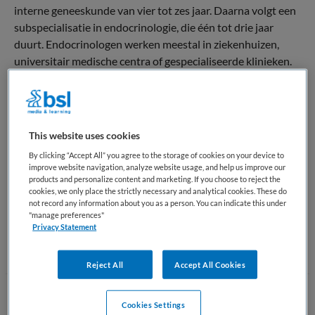
interne geneeskunde van vier tot zes jaar. Daarna volgt een
subspecialisatie in endocrinologie, die één tot drie jaar
duurt. Endocrinologen werken meestal in ziekenhuizen,
universitair medische centra of gespecialiseerde klinieken.
Naast medische zorg verrichten endocrinologen vaak
wetenschappelijk onderzoek naar de complexe werking van
hormonen en ontwikkelen ze nieuwe behandelmethoden.
This website uses cookies
Hun werk is van groot belang voor de algehele gezondheid
By clicking “Accept All” you agree to the storage of cookies on your device to
en levenskwaliteit van patiënten, omdat hormonale
improve website navigation, analyze website usage, and help us improve our
stoornissen vaak een breed scala aan lichamelijke en
products and personalize content and marketing. If you choose to reject the
cookies, we only place the strictly necessary and analytical cookies. These do
psychische klachten kunnen veroorzaken.
not record any information about you as a person. You can indicate this under
"manage preferences"
Terug naar boven
Privacy Statement
Reject All
Accept All Cookies
Wat doet een Endocrinoloog
Cookies Settings