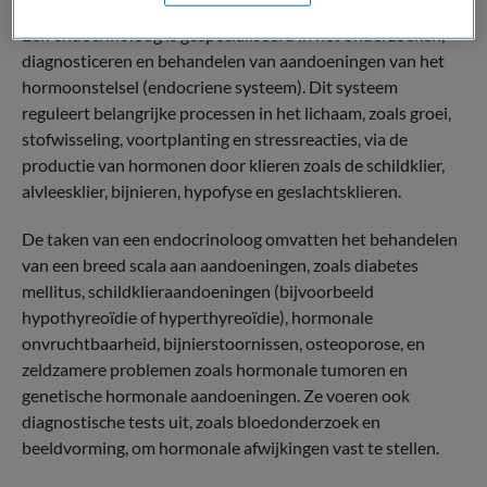
Een endocrinoloog is gespecialiseerd in het onderzoeken,
diagnosticeren en behandelen van aandoeningen van het
hormoonstelsel (endocriene systeem). Dit systeem
reguleert belangrijke processen in het lichaam, zoals groei,
stofwisseling, voortplanting en stressreacties, via de
productie van hormonen door klieren zoals de schildklier,
alvleesklier, bijnieren, hypofyse en geslachtsklieren.
De taken van een endocrinoloog omvatten het behandelen
van een breed scala aan aandoeningen, zoals diabetes
mellitus, schildklieraandoeningen (bijvoorbeeld
hypothyreoïdie of hyperthyreoïdie), hormonale
onvruchtbaarheid, bijnierstoornissen, osteoporose, en
zeldzamere problemen zoals hormonale tumoren en
genetische hormonale aandoeningen. Ze voeren ook
diagnostische tests uit, zoals bloedonderzoek en
beeldvorming, om hormonale afwijkingen vast te stellen.