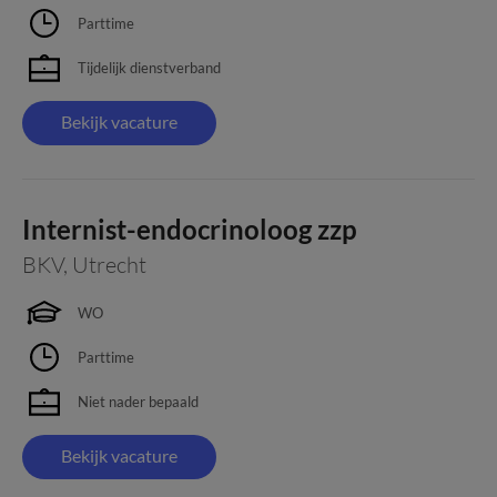
Parttime
Tijdelijk dienstverband
Bekijk vacature
Internist-endocrinoloog zzp
BKV
,
Utrecht
WO
Parttime
Niet nader bepaald
Bekijk vacature