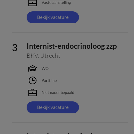
Vaste aanstelling
Bekijk vacature
Internist-endocrinoloog zzp
BKV
,
Utrecht
WO
Parttime
Niet nader bepaald
Bekijk vacature