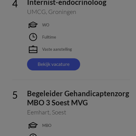
Internist-endocrinoloog
UMCG
,
Groningen
WO
Fulltime
Vaste aanstelling
Bekijk vacature
Begeleider Gehandicaptenzorg
MBO 3 Soest MVG
Eemhart
,
Soest
MBO