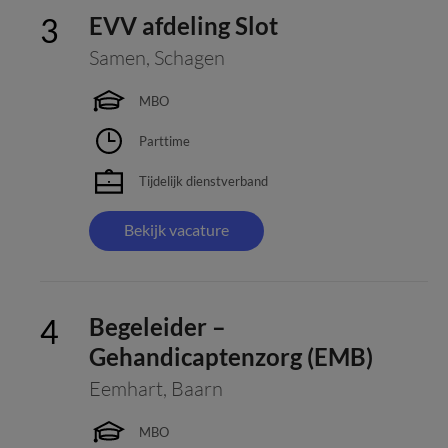
EVV afdeling Slot
Samen
,
Schagen
MBO
Parttime
Tijdelijk dienstverband
Bekijk vacature
Begeleider –
Gehandicaptenzorg (EMB)
Eemhart
,
Baarn
MBO