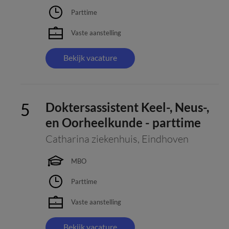
Parttime
Vaste aanstelling
Bekijk vacature
Doktersassistent Keel-, Neus-,
en Oorheelkunde - parttime
Catharina ziekenhuis
,
Eindhoven
MBO
Parttime
Vaste aanstelling
Bekijk vacature