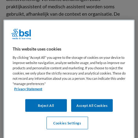
praktijkassistent of medisch assistent worden soms
gebruikt, afhankelijk van de context en organisatie. De
professionele rol kenmerkt zich door het fungeren als
schakel tussen patiënt en zorgverlener. De doktersassistent
draagt bij aan het structureren van zorgprocessen en het
waarborgen van toegankelijke zorg, waarbij medische
This website uses cookies
basiskennis en communicatieve vaardigheden essentieel
zijn.
By clicking “Accept All” you agree to the storage of cookies on your device to
improve website navigation, analyze website usage, and help us improve our
products and personalize content and marketing. If you choose to reject the
Binnen het beroep gelden beroepsstandaarden en
cookies, we only place the strictly necessary and analytical cookies. These do
richtlijnen die aansluiten bij de kwaliteitseisen in de
not record any information about you as a person. You can indicate this under
"manage preferences"
eerstelijnszorg. In het Nederlandse zorglandschap neemt de
Privacy Statement
doktersassistent een belangrijke positie in binnen de
huisartsenzorg. Als onderdeel van het praktijkteam
Reject All
Accept All Cookies
ondersteunt deze professional de continuïteit en efficiëntie
van de zorgverlening. Daarmee draagt de functie bij aan een
goed functionerende, laagdrempelige toegang tot medische
Cookies Settings
zorg voor patiënten.