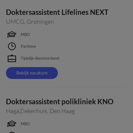
Doktersassistent Lifelines NEXT
UMCG
,
Groningen
MBO
Parttime
Tijdelijk dienstverband
Bekijk vacature
Doktersassistent polikliniek KNO
HagaZiekenhuis
,
Den Haag
MBO