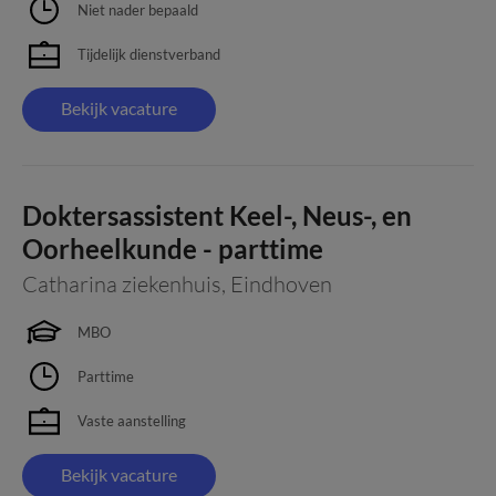
Niet nader bepaald
Tijdelijk dienstverband
Bekijk vacature
Doktersassistent Keel-, Neus-, en
Oorheelkunde - parttime
Catharina ziekenhuis
,
Eindhoven
MBO
Parttime
Vaste aanstelling
Bekijk vacature