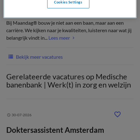
Cookies Settings
(Recruiter)
Bij Maandag® bouw je niet aan een baan, maar aan een
carrière. We kijken naar je kwaliteiten, luisteren naar wat jij
belangrijk vindt in...
Lees meer
Bekijk meer vacatures
Gerelateerde vacatures op Medische
banenbank | Werk(t) in zorg en welzijn
30-07-2026
Doktersassistent Amsterdam