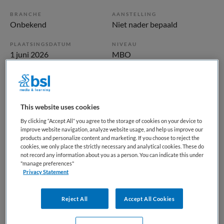
BRANCHE
AANSTELLING
Onbekend
Niet nader bepaald
PLAATSINGSDATUM
NIVEAU
1 juni 2026
MBO
ERVARING
DIENSTVERBAND
Niet nader bepaald
Niet nader bepaald
This website uses cookies
Vacature niet beschikbaar
By clicking “Accept All” you agree to the storage of cookies on your device to
improve website navigation, analyze website usage, and help us improve our
Deze vacature Doktersassistent bij Maandag is niet meer
products and personalize content and marketing. If you choose to reject the
cookies, we only place the strictly necessary and analytical cookies. These do
actueel. Hieronder staan enkele vergelijkbare vacatures die
not record any information about you as a person. You can indicate this under
voor u wellicht interessant zijn.
"manage preferences"
Privacy Statement
Reject All
Accept All Cookies