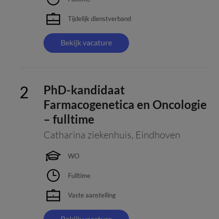
Tijdelijk dienstverband
Bekijk vacature
PhD-kandidaat
Farmacogenetica en Oncologie
– fulltime
Catharina ziekenhuis
,
Eindhoven
WO
Fulltime
Vaste aanstelling
Bekijk vacature