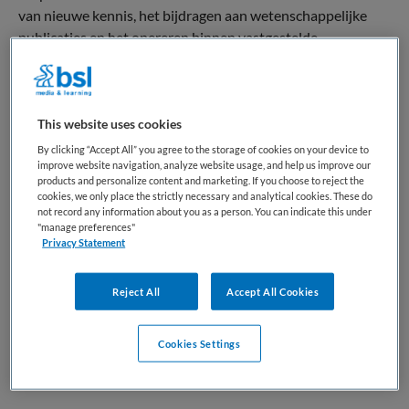
van nieuwe kennis, het bijdragen aan wetenschappelijke
publicaties en het opereren binnen vastgestelde
onderzoeks- en ethische kaders. Binnen de zorgcontext
richt een PhD-traject zich vaak op klinisch, biomedisch of
gezondheidswetenschappelijk onderzoek, met als doel het
This website uses cookies
verbeteren van behandelingen, zorgprocessen en
beleidsvorming.
By clicking “Accept All” you agree to the storage of cookies on your device to
improve website navigation, analyze website usage, and help us improve our
products and personalize content and marketing. If you choose to reject the
In het Nederlandse zorglandschap neemt de PhD een
cookies, we only place the strictly necessary and analytical cookies. These do
belangrijke positie in als schakel tussen wetenschap en
not record any information about you as a person. You can indicate this under
"manage preferences"
praktijk. Door het genereren van evidence ondersteunt
Privacy Statement
deze rol innovatie en kwaliteitsverbetering in de zorg.
Daarmee levert de promovendus een inhoudelijke bijdrage
Reject All
Accept All Cookies
aan de verdere professionalisering en onderbouwing van
medische en zorggerelateerde besluitvorming.
Cookies Settings
Terug naar boven