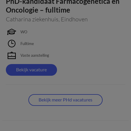
PhD-kandidaat Farmacogenetica en
Oncologie – fulltime
Catharina ziekenhuis
,
Eindhoven
WO
Fulltime
Vaste aanstelling
Bekijk vacature
Bekijk meer PHd vacatures