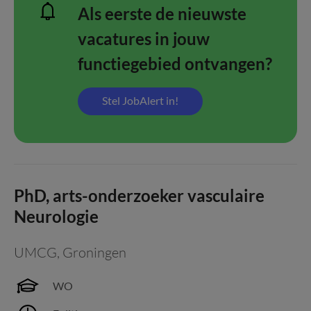
Als eerste de nieuwste
vacatures in jouw
functiegebied ontvangen?
Stel JobAlert in!
PhD, arts-onderzoeker vasculaire
Neurologie
UMCG
,
Groningen
WO