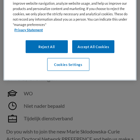
(Partrec). Are you...
improve website navigation, analyze website usage, and help us improve our
products and personalize content and marketing. If you choose to reject the
cookies, we only place the strictly necessary and analytical cookies. These do
not record any information about you as a person. You can indicate this under
Bewaren
Bekijk vacature
Gisteren
"manage preferences"
Privacy Statement
Reject All
Accept All Cookies
PhD Candidate in PET/CT for
infection and inflammation
Cookies Settings
UMCG
,
Groningen
WO
Niet nader bepaald
Tijdelijk dienstverband
Do you wish to join the new Marie Sklodowska-Curie
Action Doctoral Network PREFERENCE and help us make a