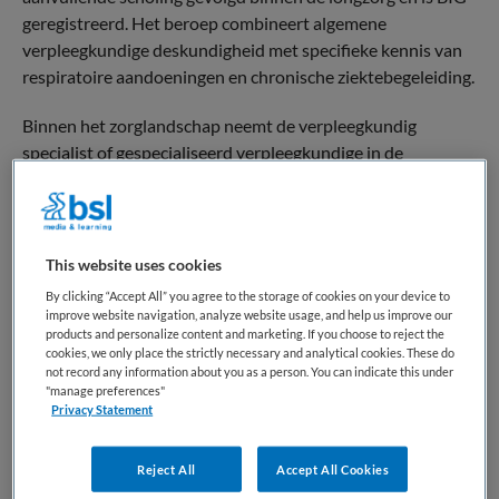
geregistreerd. Het beroep combineert algemene
verpleegkundige deskundigheid met specifieke kennis van
respiratoire aandoeningen en chronische ziektebegeleiding.
Binnen het zorglandschap neemt de verpleegkundig
specialist of gespecialiseerd verpleegkundige in de
longgeneeskunde een duidelijke positie in tussen medisch
specialist en patiënt. De rol kenmerkt zich door inhoudelijke
expertise op het gebied van longaandoeningen en het
bevorderen van zelfmanagement en therapietrouw. De
This website uses cookies
professional fungeert als vaste contactpersoon binnen het
By clicking “Accept All” you agree to the storage of cookies on your device to
behandeltraject en draagt bij aan geïntegreerde zorg.
improve website navigation, analyze website usage, and help us improve our
products and personalize content and marketing. If you choose to reject the
cookies, we only place the strictly necessary and analytical cookies. These do
De longverpleegkundige opereert binnen ziekenhuizen,
not record any information about you as a person. You can indicate this under
poliklinieken of andere zorgsettings waar longzorg centraal
"manage preferences"
Privacy Statement
staat. Binnen multidisciplinaire teams werkt deze
zorgprofessional samen met longartsen en andere
disciplines om continuïteit en kwaliteit van zorg te
Reject All
Accept All Cookies
waarborgen. Daarmee vervult de functie een belangrijke rol