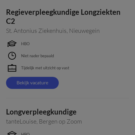
Regieverpleegkundige Longziekten
C2
St. Antonius Ziekenhuis
,
Nieuwegein
HBO
Niet nader bepaald
Tijdelijk met uitzicht op vast
Bekijk vacature
Longverpleegkundige
tanteLouise
,
Bergen op Zoom
HBO