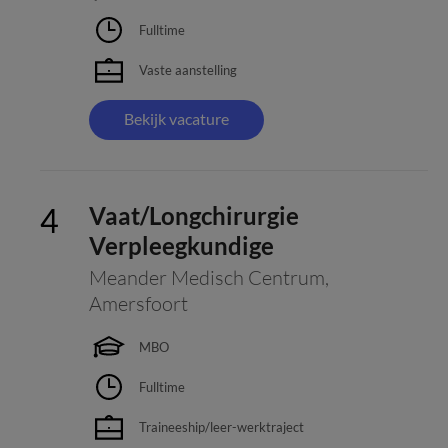
Fulltime
Vaste aanstelling
Bekijk vacature
Vaat/Longchirurgie
Verpleegkundige
Meander Medisch Centrum
,
Amersfoort
MBO
Fulltime
Traineeship/leer-werktraject