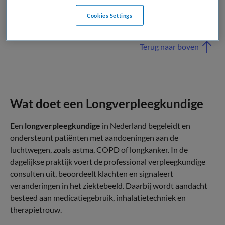
in zowel acute als chronische respiratoire zorg in
Cookies Settings
Nederland.
Terug naar boven
Wat doet een Longverpleegkundige
Een
longverpleegkundige
in Nederland begeleidt en
ondersteunt patiënten met aandoeningen aan de
luchtwegen, zoals astma, COPD of longkanker. In de
dagelijkse praktijk voert de professional verpleegkundige
consulten uit, beoordeelt klachten en signaleert
veranderingen in het ziektebeeld. Daarbij wordt aandacht
besteed aan medicatiegebruik, inhalatietechniek en
therapietrouw.