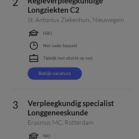
Regieverpleegkundige
Longziekten C2
St. Antonius Ziekenhuis
,
Nieuwegein
HBO
Niet nader bepaald
Tijdelijk met uitzicht op vast
Bekijk vacature
Verpleegkundig specialist
Longgeneeskunde
Erasmus MC
,
Rotterdam
WO