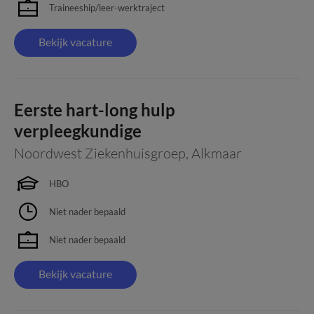
Traineeship/leer-werktraject
Bekijk vacature
Eerste hart-long hulp
verpleegkundige
Noordwest Ziekenhuisgroep
,
Alkmaar
HBO
Niet nader bepaald
Niet nader bepaald
Bekijk vacature