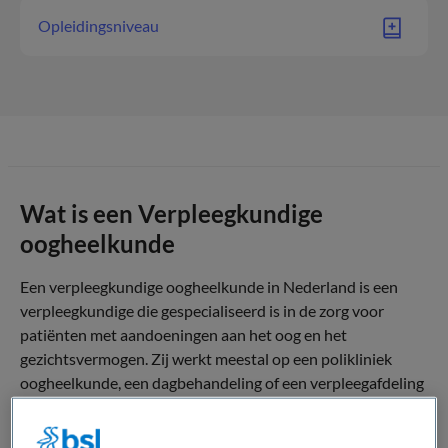
Opleidingsniveau
Wat is een Verpleegkundige
oogheelkunde
Een verpleegkundige oogheelkunde in Nederland is een
verpleegkundige die gespecialiseerd is in de zorg voor
patiënten met aandoeningen aan het oog en het
gezichtsvermogen. Zij werkt meestal op een polikliniek
oogheelkunde, een dagbehandeling of een verpleegafdeling
binnen een ziekenhuis of zelfstandig behandelcentrum.