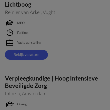
Lichtboog
Reinier van Arkel
,
Vught
MBO
Fulltime
Vaste aanstelling
Bekijk vacature
Verpleegkundige | Hoog Intensieve
Beveiligde Zorg
Inforsa
,
Amsterdam
Overig