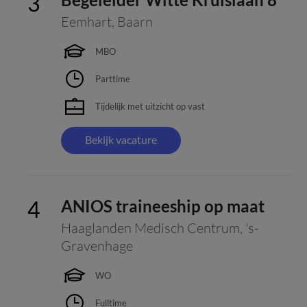
Eemhart
,
Baarn
MBO
Parttime
Tijdelijk met uitzicht op vast
Bekijk vacature
ANIOS traineeship op maat
Haaglanden Medisch Centrum
,
's-
Gravenhage
WO
Fulltime