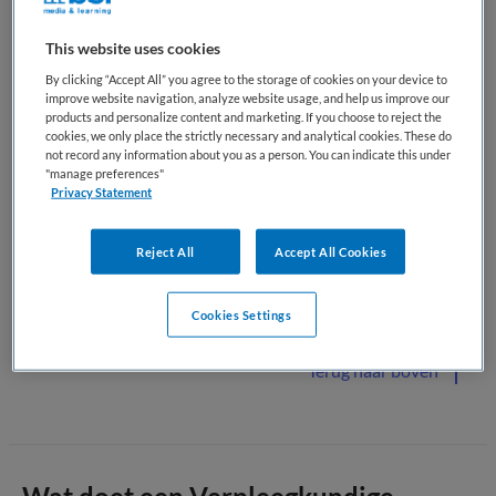
De verpleegkundige ondersteunt bij oogheelkundige
onderzoeken en behandelingen, zoals het meten van de
This website uses cookies
oogdruk, het toedienen van oogdruppels of het
By clicking “Accept All” you agree to the storage of cookies on your device to
voorbereiden van patiënten op een operatie, bijvoorbeeld
improve website navigation, analyze website usage, and help us improve our
bij staar. Daarnaast begeleidt zij patiënten tijdens en na
products and personalize content and marketing. If you choose to reject the
ingrepen en geeft zij uitleg over medicatiegebruik, nazorg en
cookies, we only place the strictly necessary and analytical cookies. These do
not record any information about you as a person. You can indicate this under
leefregels.
"manage preferences"
Privacy Statement
Naast technische vaardigheden speelt communicatie een
belangrijke rol. Veel patiënten ervaren onzekerheid of angst
Reject All
Accept All Cookies
rondom verminderd zicht of operaties. De verpleegkundige
biedt daarom voorlichting en ondersteuning en werkt nauw
samen met de oogarts en andere zorgprofessionals.
Cookies Settings
Terug naar boven