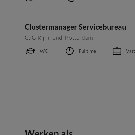
Clustermanager Servicebureau
CJG Rijnmond
,
Rotterdam
WO
Fulltime
Vast
Werken als