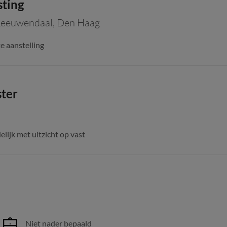
sting
Leeuwendaal
,
Den Haag
e aanstelling
ster
delijk met uitzicht op vast
Niet nader bepaald