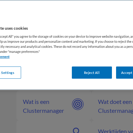
organisatie en de dagelijkse zorgpraktijk op de vers
ijke rol van een clustermanager is belangrijk binnen
r het coördineren van zorgprocessen, personeel en 
te uses cookies
veilige, toegankelijke en toekomstbestendige zorg. Da
Accept All” you agree to the storage of cookies on your device to improve website navigation, 
lp us improve our products and personalize content and marketing. If you choose to reject the 
nager een belangrijke rol in het omgaan met uitdagi
ictly necessary and analytical cookies. These do not record any information about you as a pers
s under "manage preferences"
n, veranderende zorgvragen en kwaliteitsverbetering
tement
 Settings
Reject All
Accept 
Wat is een
Wat doet een
Clustermanager
Clustermana
Werktijden v