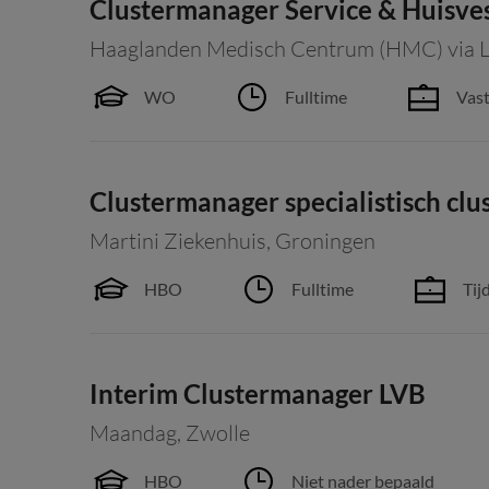
Clustermanager Service & Huisve
Haaglanden Medisch Centrum (HMC) via 
WO
Fulltime
Vast
Clustermanager specialistisch clu
Martini Ziekenhuis
,
Groningen
HBO
Fulltime
Tij
Interim Clustermanager LVB
Maandag
,
Zwolle
HBO
Niet nader bepaald