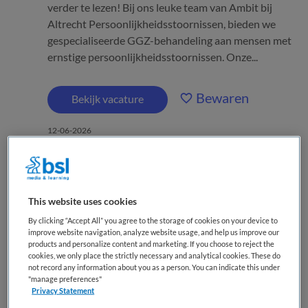
verder te lezen! Bij ons leuke team van Ambit bij
Altrecht Persoonlijkheidsstoornissen, bieden we
gespecialiseerde GGZ-behandeling aan mensen met
ernstige persoonlijkheidsstoornissen. Onze...
Bewaren
Bekijk vacature
12-06-2026
Manager Zorg
This website uses cookies
By clicking “Accept All” you agree to the storage of cookies on your device to
Parnassia Groep
,
Zaandam
improve website navigation, analyze website usage, and help us improve our
products and personalize content and marketing. If you choose to reject the
cookies, we only place the strictly necessary and analytical cookies. These do
WO
not record any information about you as a person. You can indicate this under
"manage preferences"
Fulltime
Privacy Statement