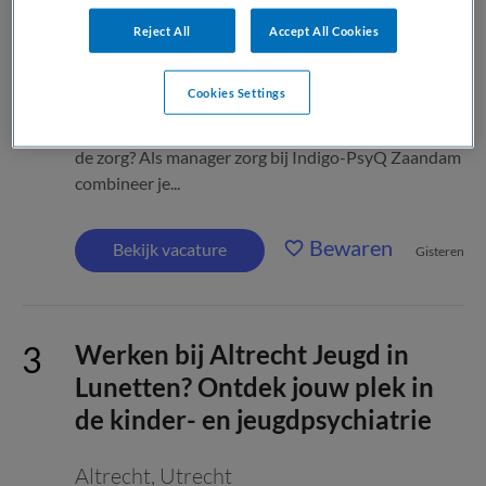
Tijdelijk met uitzicht op vast
Reject All
Accept All Cookies
Indigo-PsyQ Zaandam zoekt een Manager Zorg. Wil
jij de volgende stap zetten in jouw loopbaan? Of ben
Cookies Settings
je al ervaren in leidinggeven en zoek je een functie
waarin je echt invloed hebt op de ontwikkeling van
de zorg? Als manager zorg bij Indigo-PsyQ Zaandam
combineer je...
Bewaren
Bekijk vacature
Gisteren
Werken bij Altrecht Jeugd in
Lunetten? Ontdek jouw plek in
de kinder- en jeugdpsychiatrie
Altrecht
,
Utrecht