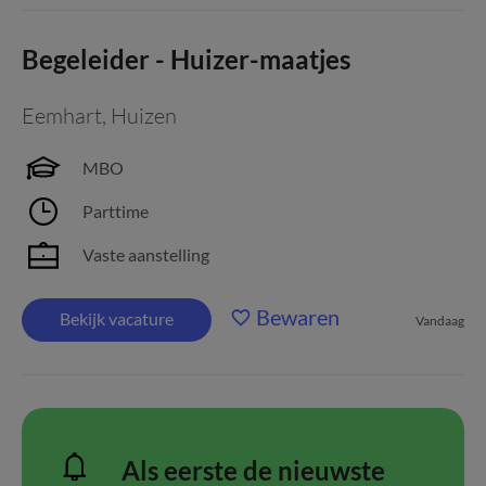
Begeleider - Huizer-maatjes
Eemhart
,
Huizen
MBO
Parttime
Vaste aanstelling
Bewaren
Bekijk vacature
Vandaag
Als eerste de nieuwste