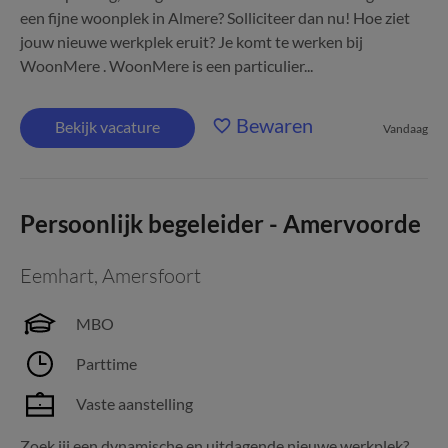
een fijne woonplek in Almere? Solliciteer dan nu! Hoe ziet
jouw nieuwe werkplek eruit? Je komt te werken bij
WoonMere . WoonMere is een particulier...
Bewaren
Bekijk vacature
Vandaag
Persoonlijk begeleider - Amervoorde
Eemhart
,
Amersfoort
MBO
Parttime
Vaste aanstelling
Zoek jij een dynamische en uitdagende nieuwe werkplek?