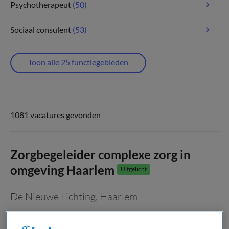
Psychotherapeut
(50)
Sociaal consulent
(53)
Toon alle 25 functiegebieden
1081 vacatures gevonden
Zorgbegeleider complexe zorg in
omgeving Haarlem
Uitgelicht
De Nieuwe Lichting
,
Haarlem
MBO