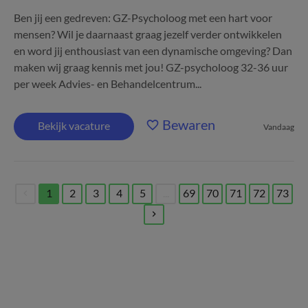
Ben jij een gedreven: GZ-Psycholoog met een hart voor
mensen? Wil je daarnaast graag jezelf verder ontwikkelen
en word jij enthousiast van een dynamische omgeving? Dan
maken wij graag kennis met jou! GZ-psycholoog 32-36 uur
per week Advies- en Behandelcentrum...
Bewaren
Bekijk vacature
Vandaag
1
2
3
4
5
...
69
70
71
72
73
(current)