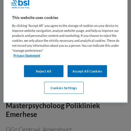
Niet nader bepaald
This website uses cookies
Niet nader bepaald
By clicking “Accept All” you agree to the storage of cookies on your device to
Wil jij écht iets betekenen voor mensen die intensieve
improve website navigation, analyze website usage, and help us improve our
products and personalize content and marketing. If you choose to reject the
begeleiding nodig hebben? Ben jij rustig, betrokken en zie je
cookies, we only place the strictly necessary and analytical cookies. These do
wat iemand nodig heeft, ook zonder woorden? Dan is deze
not record any information about you as a person. You can indicate this under
"manage preferences"
functie als zorgbegeleider iets voor jou. Bij deze organisatie
Privacy Statement
is het mogelijk om flexibel als vast...
Reject All
Accept All Cookies
Bewaren
Bekijk vacature
03-08-2026
Cookies Settings
Masterpsycholoog Polikliniek
Emerhese
GGz Centraal
,
Amersfoort