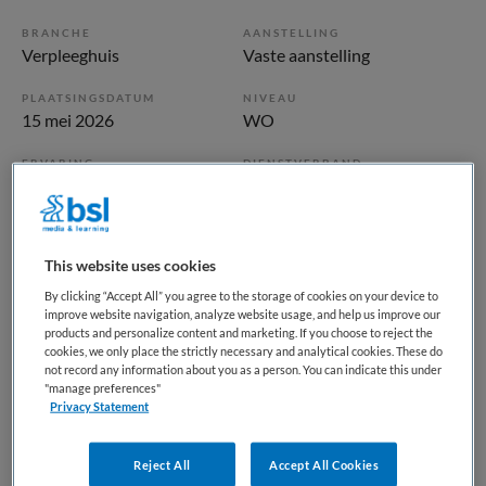
BRANCHE
AANSTELLING
Verpleeghuis
Vaste aanstelling
PLAATSINGSDATUM
NIVEAU
15 mei 2026
WO
ERVARING
DIENSTVERBAND
Starter
Uurbasis
Vacature niet beschikbaar
This website uses cookies
By clicking “Accept All” you agree to the storage of cookies on your device to
Deze vacature ANIOS / Basisarts Ouderengeneeskunde bij
improve website navigation, analyze website usage, and help us improve our
tanteLouise is niet meer actueel. Hieronder staan enkele
products and personalize content and marketing. If you choose to reject the
vergelijkbare vacatures die voor u wellicht interessant zijn.
cookies, we only place the strictly necessary and analytical cookies. These do
not record any information about you as a person. You can indicate this under
"manage preferences"
Privacy Statement
Reject All
Accept All Cookies