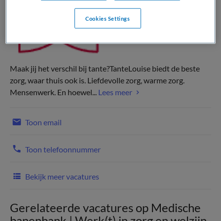
Cookies Settings
Maak jij het verschil bij tante?TanteLouise biedt de beste
zorg, waar thuis ook is. Liefdevolle zorg, warme zorg.
Mensenwerk. En hoewel...
Lees meer
Toon email
Toon telefoonnummer
Bekijk meer vacatures
Gerelateerde vacatures op Medische
banenbank | Werk(t) in zorg en welzijn