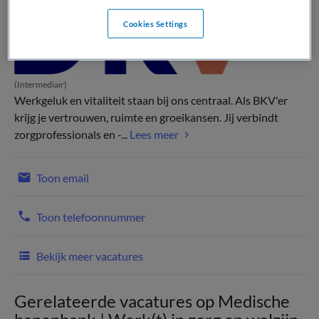
Cookies Settings
(Intermediair)
Werkgeluk en vitaliteit staan bij ons centraal. Als BKV'er
krijg je vertrouwen, ruimte en groeikansen. Jij verbindt
zorgprofessionals en -...
Lees meer
Toon email
Toon telefoonnummer
Bekijk meer vacatures
Gerelateerde vacatures op Medische