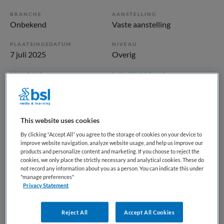
BRANCHE
AANSTELLING
Onbekend
Vaste aanstelling
PLAATSINGSDATUM
NIVEAU
7 juli 2025
Overig
ERVARING
DIENSTVERBAND
Niet nader bepaald
Parttime
Vacature niet beschikbaar
This website uses cookies
By clicking “Accept All” you agree to the storage of cookies on your device to
Deze vacature ANIOS jeugdgezondheidszorg bij BKV is niet
improve website navigation, analyze website usage, and help us improve our
meer actueel. Hieronder staan enkele vergelijkbare
products and personalize content and marketing. If you choose to reject the
cookies, we only place the strictly necessary and analytical cookies. These do
vacatures die voor u wellicht interessant zijn.
not record any information about you as a person. You can indicate this under
"manage preferences"
Privacy Statement
Reject All
Accept All Cookies