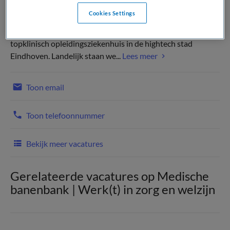
Cookies Settings
Het Catharina Ziekenhuis is een modern, gastvrij en
topklinisch opleidingsziekenhuis in de hightech stad
Eindhoven. Landelijk staan we...
Lees meer
Toon email
Toon telefoonnummer
Bekijk meer vacatures
Gerelateerde vacatures op Medische
banenbank | Werk(t) in zorg en welzijn