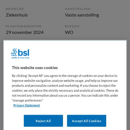
BRANCHE
AANSTELLING
Ziekenhuis
Vaste aanstelling
PLAATSINGSDATUM
NIVEAU
29 november 2024
WO
ERVARING
DIENSTVERBAND
Starter
Parttime
This website uses cookies
Vacature niet beschikbaar
By clicking “Accept All” you agree to the storage of cookies on your device to
Deze vacature ANIOS Kindergeneeskunde - parttime bij
improve website navigation, analyze website usage, and help us improve our
products and personalize content and marketing. If you choose to reject the
Catharina ziekenhuis is niet meer actueel. Hieronder staan
cookies, we only place the strictly necessary and analytical cookies. These do
enkele vergelijkbare vacatures die voor u wellicht
not record any information about you as a person. You can indicate this under
interessant zijn.
"manage preferences"
Privacy Statement
Reject All
Accept All Cookies