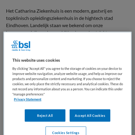
Het Catharina Ziekenhuis is een modern, gastvrij en
topklinisch opleidingsziekenhuis in de hightech stad
Eindhoven. Landelijk staan we bekend om onze
hooggespecialiseerde zorg bij kanker en hartziekten.
Lees meer
ADRES
This website uses cookies
Michelangelolaan 2, 5623 EJ Eindhoven
By clicking “Accept All” you agree to the storage of cookies on your device to
improve website navigation, analyze website usage, and help us improve our
SOCIALS
products and personalize content and marketing. If you choose to reject the
cookies, we only place the strictly necessary and analytical cookies. These do
Linkedin
not record any information about you as a person. You can indicate this under
"manage preferences"
Facebook
Privacy Statement
X
Reject All
Accept All Cookies
Youtube
Cookies Settings