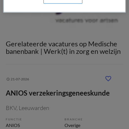
Gerelateerde vacatures op Medische
banenbank | Werk(t) in zorg en welzijn
21-07-2026
ANIOS verzekeringsgeneeskunde
BKV
, Leeuwarden
FUNCTIE
BRANCHE
ANIOS
Overige