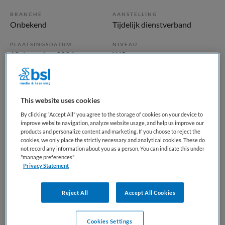
BRANCHE
AANSTELLING
Onbekend
Tijdelijk dienstverband
PLAATSINGSDATUM
NIVEAU
12 december 2024
WO
ERVARING
DIENSTVERBAND
Starter
Fulltime
This website uses cookies
By clicking “Accept All” you agree to the storage of cookies on your device to
Vacature niet beschikbaar
improve website navigation, analyze website usage, and help us improve our
products and personalize content and marketing. If you choose to reject the
Deze vacature ANIOS psychiatrie Friesland bij Docjobs is
cookies, we only place the strictly necessary and analytical cookies. These do
not record any information about you as a person. You can indicate this under
niet meer actueel. Hieronder staan enkele vergelijkbare
"manage preferences"
vacatures die voor u wellicht interessant zijn.
Privacy Statement
Reject All
Accept All Cookies
Cookies Settings