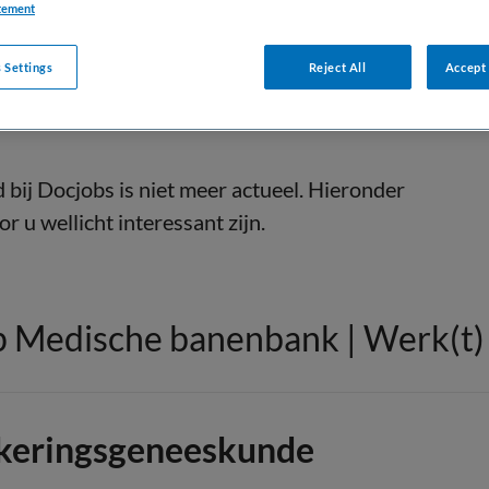
tement
 Settings
Reject All
Accept 
bij Docjobs is niet meer actueel. Hieronder
r u wellicht interessant zijn.
 Medische banenbank | Werk(t) i
keringsgeneeskunde