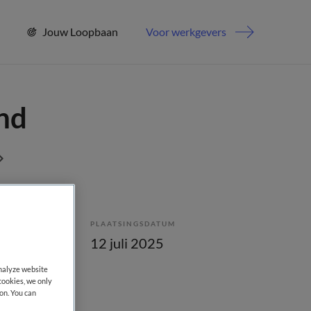
Jouw Loopbaan
Voor werkgevers
and
PLAATSINGSDATUM
enstverband
12 juli 2025
analyze website
cookies, we only
on. You can