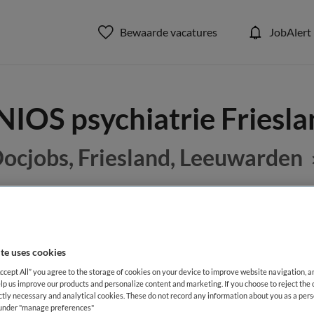
Bewaarde vacatures
JobAlert
IOS psychiatrie Friesl
ocjobs, Friesland, Leeuwarden
BRANCHE
AANSTELLING
Instelling/tehuis
Tijdelijk di
te uses cookies
Accept All” you agree to the storage of cookies on your device to improve website navigation, 
lp us improve our products and personalize content and marketing. If you choose to reject the 
DIENSTVERBAND
ictly necessary and analytical cookies. These do not record any information about you as a pers
aald
Fulltime
s under "manage preferences"