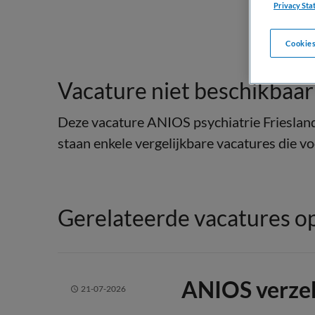
Privacy Sta
Cookies
Vacature niet beschikbaar
Deze vacature ANIOS psychiatrie Friesland 
staan enkele vergelijkbare vacatures die voo
Gerelateerde vacatures op
ANIOS verze
21-07-2026