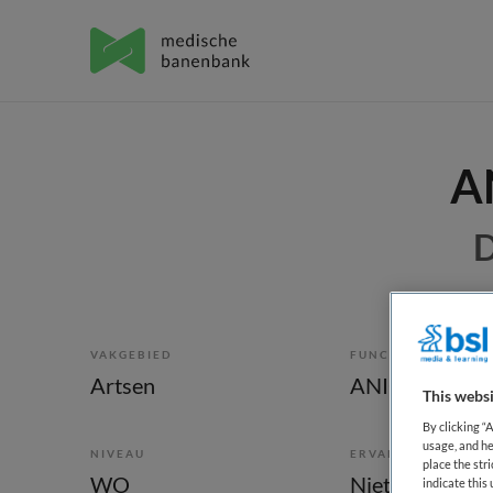
AN
D
VAKGEBIED
FUNCTIE
Artsen
ANIOS
This websi
By clicking “
usage, and he
NIVEAU
ERVARING
place the str
WO
Niet nader bep
indicate thi