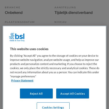
BRANCHE
AANSTELLING
Onbekend
Tijdelijk dienstverband
PLAATSINGSDATUM
NIVEAU
17 mei 2026
WO
ERVARING
DIENSTVERBAND
Starter
Fulltime
This website uses cookies
By clicking “Accept All” you agree to the storage of cookies on your device to
Vacature niet beschikbaar
improve website navigation, analyze website usage, and help us improve our
products and personalize content and marketing. If you choose to reject the
Deze vacature Arts / Medisch Adviseur Groningen bij
cookies, we only place the strictly necessary and analytical cookies. These do
not record any information about you as a person. You can indicate this under
Docjobs is niet meer actueel. Hieronder staan enkele
"manage preferences"
vergelijkbare vacatures die voor u wellicht interessant zijn.
Privacy Statement
Reject All
Accept All Cookies
Cookies Settings