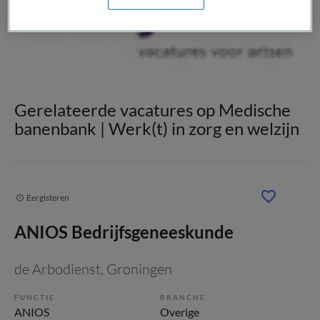
Gerelateerde vacatures op Medische
banenbank | Werk(t) in zorg en welzijn
Eergisteren
ANIOS Bedrijfsgeneeskunde
de Arbodienst
, Groningen
FUNCTIE
BRANCHE
ANIOS
Overige