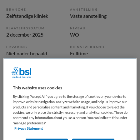
BRANCHE
AANSTELLING
Zelfstandige kliniek
Vaste aanstelling
PLAATSINGSDATUM
NIVEAU
2 december 2025
WO
ERVARING
DIENSTVERBAND
Niet nader bepaald
Fulltime
Vacature niet beschikbaar
Deze vacature Huisarts of ANIOS Rintveld Eetstoornissen
This website uses cookies
bij Altrecht is niet meer actueel. Hieronder staan enkele
By clicking “Accept All” you agree to the storage of cookies on your device to
vergelijkbare vacatures die voor u wellicht interessant zijn.
improve website navigation, analyze website usage, and help us improve our
products and personalize content and marketing. If you choose to reject the
cookies, we only place the strictly necessary and analytical cookies. These do
not record any information about you as a person. You can indicate this under
"manage preferences"
Privacy Statement