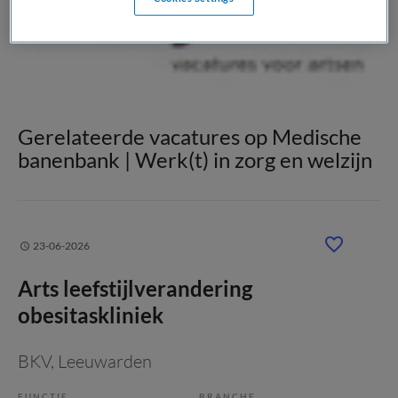
Gerelateerde vacatures op Medische
banenbank | Werk(t) in zorg en welzijn
23-06-2026
Arts leefstijlverandering
obesitaskliniek
BKV
, Leeuwarden
FUNCTIE
BRANCHE