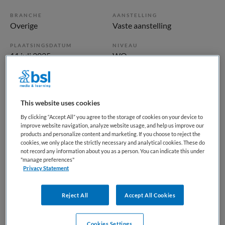
BRANCHE
AANSTELLING
Overige
Vaste aanstelling
PLAATSINGSDATUM
NIVEAU
11 juli 2025
WO
ERVARING
DIENSTVERBAND
Ervaren
Fulltime
This website uses cookies
Vacature niet beschikbaar
By clicking “Accept All” you agree to the storage of cookies on your device to
improve website navigation, analyze website usage, and help us improve our
products and personalize content and marketing. If you choose to reject the
Deze vacature Arts / Medisch Adviseur Friesland bij
cookies, we only place the strictly necessary and analytical cookies. These do
Docjobs is niet meer actueel. Hieronder staan enkele
not record any information about you as a person. You can indicate this under
"manage preferences"
vergelijkbare vacatures die voor u wellicht interessant zijn.
Privacy Statement
Reject All
Accept All Cookies
Cookies Settings