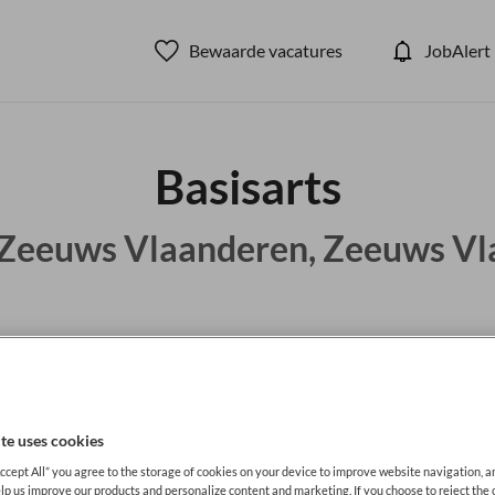
Bewaarde vacatures
JobAlert
Basisarts
Zeeuws Vlaanderen, Zeeuws Vl
BRANCHE
AANSTELLING
Instelling/tehuis
Niet nader 
te uses cookies
DIENSTVERBAND
Accept All” you agree to the storage of cookies on your device to improve website navigation, 
aald
Fulltime
lp us improve our products and personalize content and marketing. If you choose to reject the 