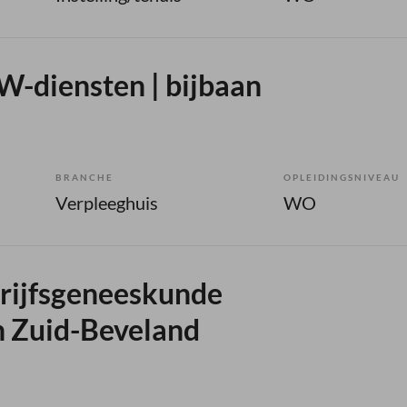
W-diensten | bijbaan
BRANCHE
OPLEIDINGSNIVEAU
Verpleeghuis
WO
drijfsgeneeskunde
 Zuid-Beveland