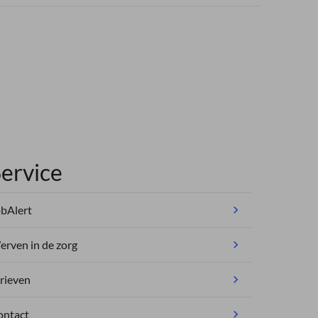
ervice
bAlert
rven in de zorg
rieven
ontact