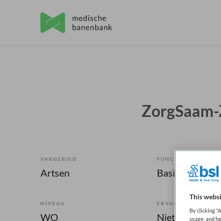
ZorgSaam-
VAKGEBIED
FUNCTIE
Artsen
Basisarts
This websi
NIVEAU
ERVARING
By clicking “
WO
Niet nader bep
usage, and he