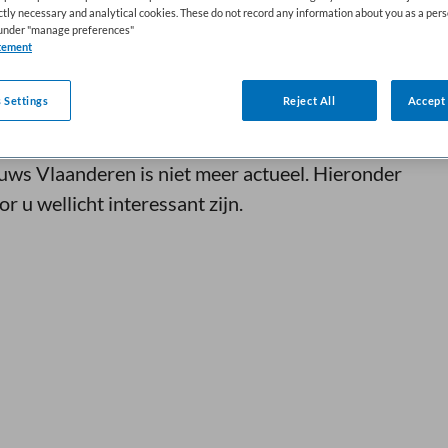
ictly necessary and analytical cookies. These do not record any information about you as a pers
s under "manage preferences"
tement
 Settings
Reject All
Accept 
uws Vlaanderen is niet meer actueel. Hieronder
r u wellicht interessant zijn.