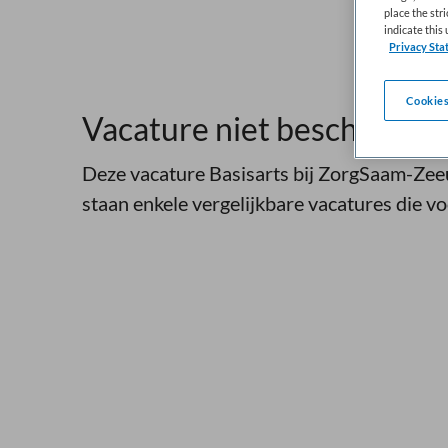
place the str
indicate thi
Privacy Sta
Cookies
Vacature niet beschikbaar
Deze vacature Basisarts bij ZorgSaam-Zee
staan enkele vergelijkbare vacatures die voo