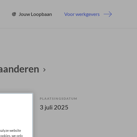
Jouw Loopbaan
Voor werkgevers
aanderen
PLAATSINGSDATUM
bepaald
3 juli 2025
analyze website
cookies, we only