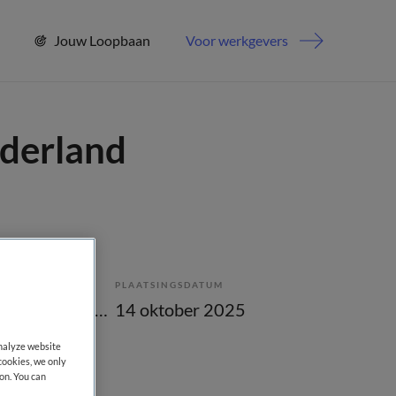
Jouw Loopbaan
Voor werkgevers
lderland
PLAATSINGSDATUM
Tijdelijk met uitzicht op vast
14 oktober 2025
analyze website
cookies, we only
on. You can