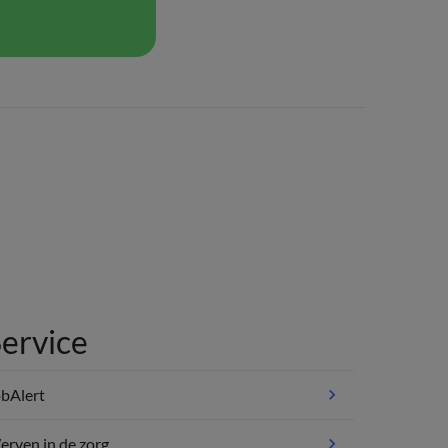
ervice
bAlert
rven in de zorg