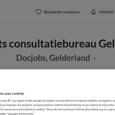
Bewaarde vacatures
JobAlert
ts consultatiebureau Ge
Docjobs, Gelderland
BRANCHE
AANSTELLING
Overige
te uses cookies
Accept All” you agree to the storage of cookies on your device to improve website navigation, 
lp us improve our products and personalize content and marketing. If you choose to reject the 
DIENSTVERBAND
ictly necessary and analytical cookies. These do not record any information about you as a pers
Niet nader bepaald
s under "manage preferences"