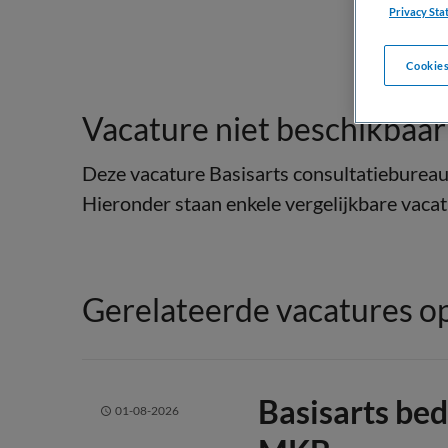
Privacy Sta
Cookies
Vacature niet beschikbaar
Deze vacature Basisarts consultatiebureau 
Hieronder staan enkele vergelijkbare vacatu
Gerelateerde vacatures op
Basisarts be
01-08-2026