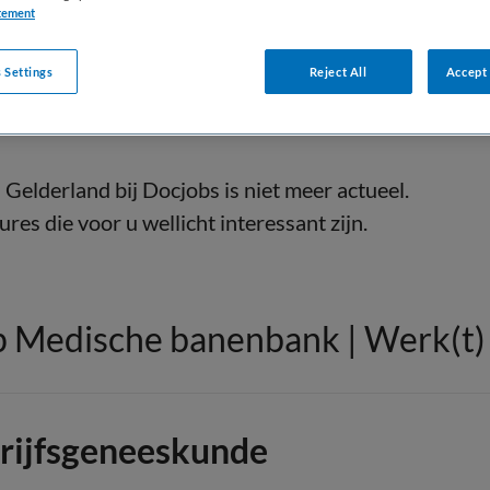
tement
 Settings
Reject All
Accept 
Gelderland bij Docjobs is niet meer actueel.
res die voor u wellicht interessant zijn.
 Medische banenbank | Werk(t) i
drijfsgeneeskunde