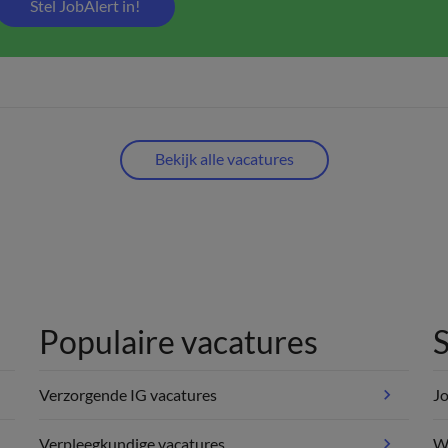
Stel JobAlert in!
Bekijk alle vacatures
Populaire vacatures
S
Verzorgende IG vacatures
Jo
Verpleegkundige vacatures
We