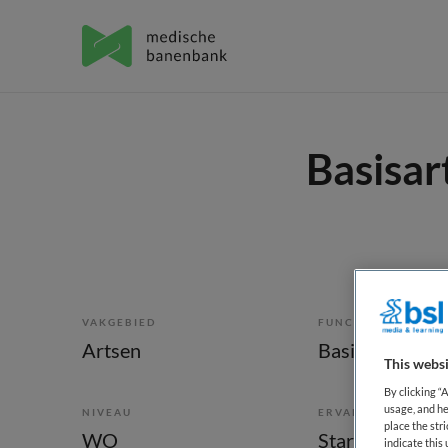
Basisar
VAKGEBIED
FUNCTIE
Artsen
Basisarts
This websi
By clicking “
usage, and he
NIVEAU
ERVARING
place the str
WO
Starter
indicate thi